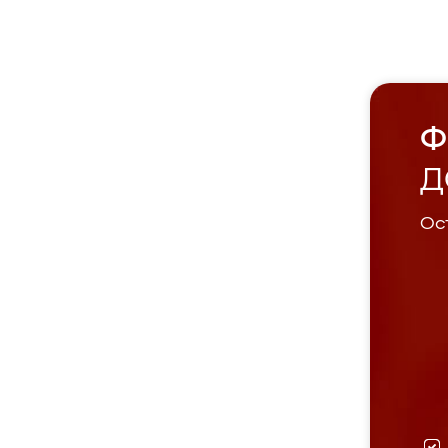
Ф
Д
Ост