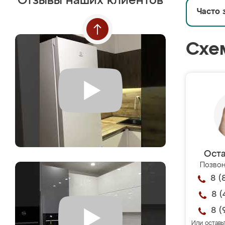
Отзывы наших клиентов
Часто 
Схе
Оста
Позвон
8 (
8 (
8 (
Или оставь