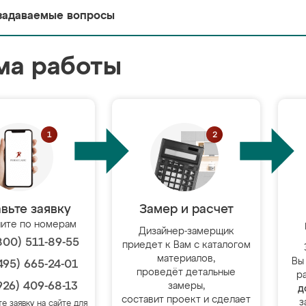
задаваемые вопросы
ма работы
вьте заявку
Замер и расчет
ите по номерам
Дизайнер-замерщик
800) 511-89-55
приедет к Вам с каталогом
материалов,
Вы
495) 665-24-01
проведёт детальные
р
926) 409-68-13
замеры,
д
составит проект и сделает
з
те заявку на сайте для