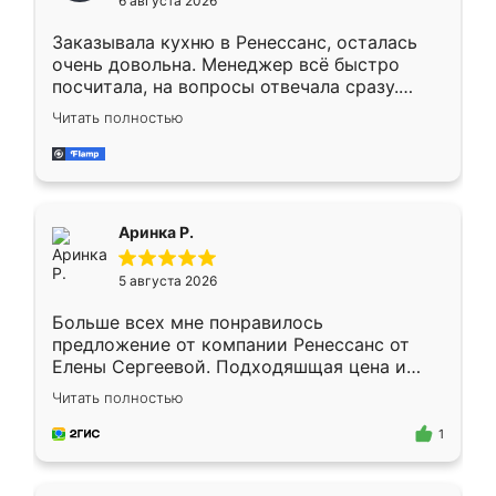
6 августа 2026
мебели буду заказывать только здесь.
Заказывала кухню в Ренессанс, осталась
очень довольна. Менеджер всё быстро
посчитала, на вопросы отвечала сразу.
Замерщик приехал в субботу, подошёл к
Читать полностью
делу со всей ответственностью. Собрали
за день, ребята работали аккуратно, даже
пыли почти не было. Качество отличное,
ящики ходят плавно, ничего не скрипит.
Всё подошло как влитое.
Аринка Р.
5 августа 2026
Больше всех мне понравилось
предложение от компании Ренессанс от
Елены Сергеевой. Подходяшщая цена и
короткие сроки изготовления. Приехавший
Читать полностью
для замера сотрудник Владислав
предложил по моему эскизу самый
1
подходящий вариант шкафа. Немного его
видоизменил, получилось даже лучше, чем