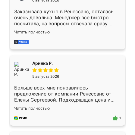
6 августа 2026
мебели буду заказывать только здесь.
Заказывала кухню в Ренессанс, осталась
очень довольна. Менеджер всё быстро
посчитала, на вопросы отвечала сразу.
Замерщик приехал в субботу, подошёл к
Читать полностью
делу со всей ответственностью. Собрали
за день, ребята работали аккуратно, даже
пыли почти не было. Качество отличное,
ящики ходят плавно, ничего не скрипит.
Всё подошло как влитое.
Аринка Р.
5 августа 2026
Больше всех мне понравилось
предложение от компании Ренессанс от
Елены Сергеевой. Подходяшщая цена и
короткие сроки изготовления. Приехавший
Читать полностью
для замера сотрудник Владислав
предложил по моему эскизу самый
1
подходящий вариант шкафа. Немного его
видоизменил, получилось даже лучше, чем