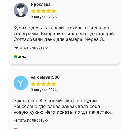
я хотела.
Ярослава
3 августа 2026
Кухню здесь заказали. Эскизы прислали в
телеграмм. Выбрали наиболее подходящий.
Согласовали день для замера. Через 3
недели кухня была уже готова. Остались
Читать полностью
довольны работой. Спасибо Ренессанс
мебель за качественную работу!
yaroslava1986
3 августа 2026
Заказала себе новый шкаф в студии
Ренессанс где ранее заказывала себе
новую кухню.Чего искать, когда качеством
вполне довольна. Служит кухня уже почти
Читать полностью
два года, нареканий нет.