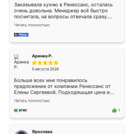
Заказывала кухню в Ренессанс, осталась
очень довольна. Менеджер всё быстро
посчитала, на вопросы отвечала сразу.
Замерщик приехал в субботу, подошёл к
Читать полностью
делу со всей ответственностью. Собрали
за день, ребята работали аккуратно, даже
пыли почти не было. Качество отличное,
ящики ходят плавно, ничего не скрипит.
Всё подошло как влитое.
Аринка Р.
5 августа 2026
Больше всех мне понравилось
предложение от компании Ренессанс от
Елены Сергеевой. Подходяшщая цена и
короткие сроки изготовления. Приехавший
Читать полностью
для замера сотрудник Владислав
предложил по моему эскизу самый
1
подходящий вариант шкафа. Немного его
видоизменил, получилось даже лучше, чем
я хотела.
Ярослава