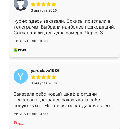
3 августа 2026
Кухню здесь заказали. Эскизы прислали в
телеграмм. Выбрали наиболее подходящий.
Согласовали день для замера. Через 3
недели кухня была уже готова. Остались
Читать полностью
довольны работой. Спасибо Ренессанс
мебель за качественную работу!
yaroslava1986
3 августа 2026
Заказала себе новый шкаф в студии
Ренессанс где ранее заказывала себе
новую кухню.Чего искать, когда качеством
вполне довольна. Служит кухня уже почти
Читать полностью
два года, нареканий нет.