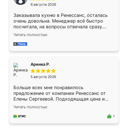
Мне нравится ,если что-то потребуется из
6 августа 2026
мебели буду заказывать только здесь.
Заказывала кухню в Ренессанс, осталась
очень довольна. Менеджер всё быстро
посчитала, на вопросы отвечала сразу.
Замерщик приехал в субботу, подошёл к
Читать полностью
делу со всей ответственностью. Собрали
за день, ребята работали аккуратно, даже
пыли почти не было. Качество отличное,
ящики ходят плавно, ничего не скрипит.
Всё подошло как влитое.
Аринка Р.
5 августа 2026
Больше всех мне понравилось
предложение от компании Ренессанс от
Елены Сергеевой. Подходяшщая цена и
короткие сроки изготовления. Приехавший
Читать полностью
для замера сотрудник Владислав
предложил по моему эскизу самый
1
подходящий вариант шкафа. Немного его
видоизменил, получилось даже лучше, чем