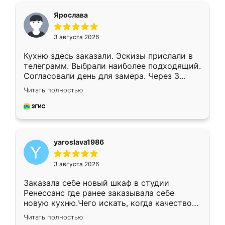
я хотела.
Ярослава
3 августа 2026
Кухню здесь заказали. Эскизы прислали в
телеграмм. Выбрали наиболее подходящий.
Согласовали день для замера. Через 3
недели кухня была уже готова. Остались
Читать полностью
довольны работой. Спасибо Ренессанс
мебель за качественную работу!
yaroslava1986
3 августа 2026
Заказала себе новый шкаф в студии
Ренессанс где ранее заказывала себе
новую кухню.Чего искать, когда качеством
вполне довольна. Служит кухня уже почти
Читать полностью
два года, нареканий нет.