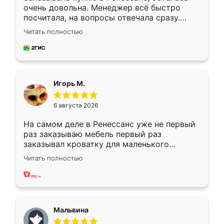
очень довольна. Менеджер всё быстро
посчитала, на вопросы отвечала сразу.
Замерщик приехал в субботу, подошёл к
Читать полностью
делу со всей ответственностью. Собрали
за день, ребята работали аккуратно, даже
пыли почти не было. Качество отличное,
ящики ходят плавно, ничего не скрипит.
Всё подошло как влитое.
Игорь М.
6 августа 2026
На самом деле в Ренессанс уже не первый
раз заказываю мебель первый раз
заказывал кроватку для маленького
ребёнка при его рождении ,во второй раз
Читать полностью
заказал шкаф-купе. По качеству очень
хорошее сборка достаточно быстрая,
также адекватные цены. До этого
сравнивал с разными конкурентами в этом
сегменте ,выбор у конкурентов куда
Мальвина
меньше, здесь же он более разнообразный.