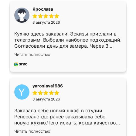
я хотела.
Ярослава
3 августа 2026
Кухню здесь заказали. Эскизы прислали в
телеграмм. Выбрали наиболее подходящий.
Согласовали день для замера. Через 3
недели кухня была уже готова. Остались
Читать полностью
довольны работой. Спасибо Ренессанс
мебель за качественную работу!
yaroslava1986
3 августа 2026
Заказала себе новый шкаф в студии
Ренессанс где ранее заказывала себе
новую кухню.Чего искать, когда качеством
вполне довольна. Служит кухня уже почти
Читать полностью
два года, нареканий нет.