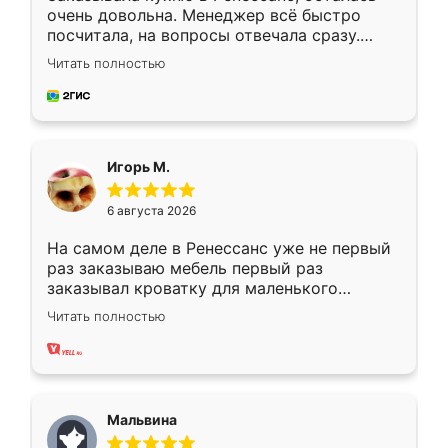
очень довольна. Менеджер всё быстро
посчитала, на вопросы отвечала сразу.
Замерщик приехал в субботу, подошёл к
Читать полностью
делу со всей ответственностью. Собрали
за день, ребята работали аккуратно, даже
пыли почти не было. Качество отличное,
ящики ходят плавно, ничего не скрипит.
Всё подошло как влитое.
Игорь М.
6 августа 2026
На самом деле в Ренессанс уже не первый
раз заказываю мебель первый раз
заказывал кроватку для маленького
ребёнка при его рождении ,во второй раз
Читать полностью
заказал шкаф-купе. По качеству очень
хорошее сборка достаточно быстрая,
также адекватные цены. До этого
сравнивал с разными конкурентами в этом
сегменте ,выбор у конкурентов куда
Мальвина
меньше, здесь же он более разнообразный.