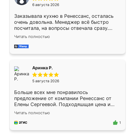
Мне нравится ,если что-то потребуется из
6 августа 2026
мебели буду заказывать только здесь.
Заказывала кухню в Ренессанс, осталась
очень довольна. Менеджер всё быстро
посчитала, на вопросы отвечала сразу.
Замерщик приехал в субботу, подошёл к
Читать полностью
делу со всей ответственностью. Собрали
за день, ребята работали аккуратно, даже
пыли почти не было. Качество отличное,
ящики ходят плавно, ничего не скрипит.
Всё подошло как влитое.
Аринка Р.
5 августа 2026
Больше всех мне понравилось
предложение от компании Ренессанс от
Елены Сергеевой. Подходяшщая цена и
короткие сроки изготовления. Приехавший
Читать полностью
для замера сотрудник Владислав
предложил по моему эскизу самый
1
подходящий вариант шкафа. Немного его
видоизменил, получилось даже лучше, чем