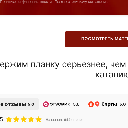
Политике конфиденциальности
|
Пользовательскому соглашению
ПОСМОТРЕТЬ МАТ
ержим планку серьезнее, чем
катани
е отзывы
5.0
5.0
5.0
5
На основе
944
оценок