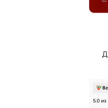
Д
Вс
5.0
из 