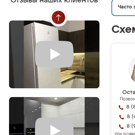
Отзывы наших клиентов
Часто 
Схе
Оста
Позвон
8 (
8 (
8 (
Или оставь