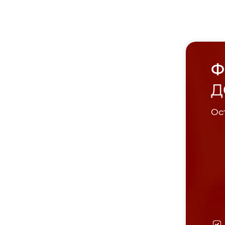
Ф
Д
Ост