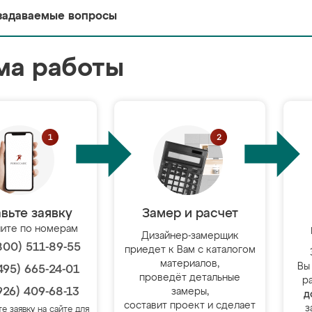
задаваемые вопросы
ма работы
вьте заявку
Замер и расчет
ите по номерам
Дизайнер-замерщик
800) 511-89-55
приедет к Вам с каталогом
материалов,
Вы
495) 665-24-01
проведёт детальные
р
926) 409-68-13
замеры,
д
составит проект и сделает
з
те заявку на сайте для