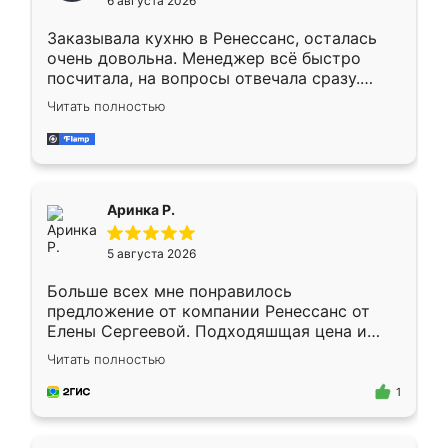
6 августа 2026
мебели буду заказывать только здесь.
Заказывала кухню в Ренессанс, осталась
очень довольна. Менеджер всё быстро
посчитала, на вопросы отвечала сразу.
Замерщик приехал в субботу, подошёл к
Читать полностью
делу со всей ответственностью. Собрали
за день, ребята работали аккуратно, даже
пыли почти не было. Качество отличное,
ящики ходят плавно, ничего не скрипит.
Всё подошло как влитое.
Аринка Р.
5 августа 2026
Больше всех мне понравилось
предложение от компании Ренессанс от
Елены Сергеевой. Подходяшщая цена и
короткие сроки изготовления. Приехавший
Читать полностью
для замера сотрудник Владислав
предложил по моему эскизу самый
1
подходящий вариант шкафа. Немного его
видоизменил, получилось даже лучше, чем