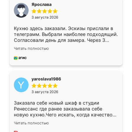
я хотела.
Ярослава
3 августа 2026
Кухню здесь заказали. Эскизы прислали в
телеграмм. Выбрали наиболее подходящий.
Согласовали день для замера. Через 3
недели кухня была уже готова. Остались
Читать полностью
довольны работой. Спасибо Ренессанс
мебель за качественную работу!
yaroslava1986
3 августа 2026
Заказала себе новый шкаф в студии
Ренессанс где ранее заказывала себе
новую кухню.Чего искать, когда качеством
вполне довольна. Служит кухня уже почти
Читать полностью
два года, нареканий нет.