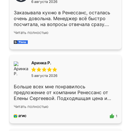
6 августа 2026
мебели буду заказывать только здесь.
Заказывала кухню в Ренессанс, осталась
очень довольна. Менеджер всё быстро
посчитала, на вопросы отвечала сразу.
Замерщик приехал в субботу, подошёл к
Читать полностью
делу со всей ответственностью. Собрали
за день, ребята работали аккуратно, даже
пыли почти не было. Качество отличное,
ящики ходят плавно, ничего не скрипит.
Всё подошло как влитое.
Аринка Р.
5 августа 2026
Больше всех мне понравилось
предложение от компании Ренессанс от
Елены Сергеевой. Подходяшщая цена и
короткие сроки изготовления. Приехавший
Читать полностью
для замера сотрудник Владислав
предложил по моему эскизу самый
1
подходящий вариант шкафа. Немного его
видоизменил, получилось даже лучше, чем