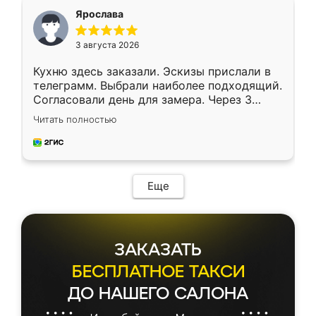
я хотела.
Ярослава
3 августа 2026
Кухню здесь заказали. Эскизы прислали в
телеграмм. Выбрали наиболее подходящий.
Согласовали день для замера. Через 3
недели кухня была уже готова. Остались
Читать полностью
довольны работой. Спасибо Ренессанс
мебель за качественную работу!
Еще
ЗАКАЗАТЬ
БЕСПЛАТНОЕ ТАКСИ
ДО НАШЕГО САЛОНА