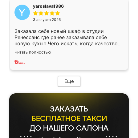
yaroslava1986
3 августа 2026
Заказала себе новый шкаф в студии
Ренессанс где ранее заказывала себе
новую кухню.Чего искать, когда качеством
вполне довольна. Служит кухня уже почти
Читать полностью
два года, нареканий нет.
Еще
ЗАКАЗАТЬ
БЕСПЛАТНОЕ ТАКСИ
ДО НАШЕГО САЛОНА