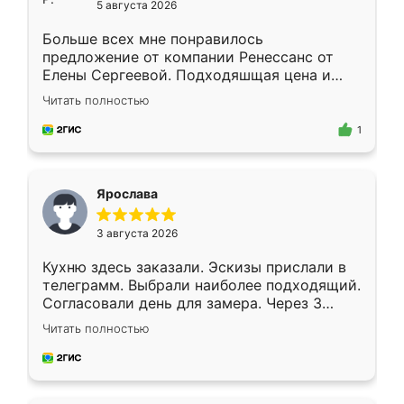
5 августа 2026
Больше всех мне понравилось
предложение от компании Ренессанс от
Елены Сергеевой. Подходяшщая цена и
короткие сроки изготовления. Приехавший
Читать полностью
для замера сотрудник Владислав
предложил по моему эскизу самый
1
подходящий вариант шкафа. Немного его
видоизменил, получилось даже лучше, чем
я хотела.
Ярослава
3 августа 2026
Кухню здесь заказали. Эскизы прислали в
телеграмм. Выбрали наиболее подходящий.
Согласовали день для замера. Через 3
недели кухня была уже готова. Остались
Читать полностью
довольны работой. Спасибо Ренессанс
мебель за качественную работу!