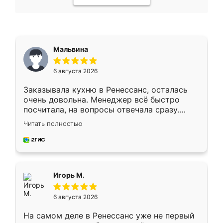
Мальвина
6 августа 2026
Заказывала кухню в Ренессанс, осталась
очень довольна. Менеджер всё быстро
посчитала, на вопросы отвечала сразу.
Замерщик приехал в субботу, подошёл к
Читать полностью
делу со всей ответственностью. Собрали
за день, ребята работали аккуратно, даже
пыли почти не было. Качество отличное,
ящики ходят плавно, ничего не скрипит.
Всё подошло как влитое.
Игорь М.
6 августа 2026
На самом деле в Ренессанс уже не первый