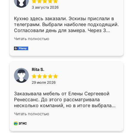
3 августа 2026
Кухню здесь заказали. Эскизы прислали в
телеграмм. Выбрали наиболее подходящий.
Согласовали день для замера. Через 3
недели кухня была уже готова. Остались
Читать полностью
довольны работой. Спасибо Ренессанс
мебель за качественную работу!
Rita S.
29 июля 2026
Заказывала мебель от Елены Сергеевой
Ренессанс. До этого рассматривала
несколько компаний, но в итоге выбрала
эту. Сначала обговорили условия, потом
Читать полностью
приехал замерщик, всё спокойно объяснил
и снял размеры. Изготовили в срок, с
доставкой тоже никаких проблем не