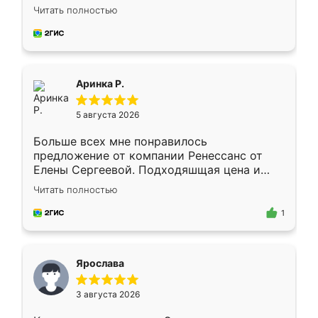
Замерщик приехал в субботу, подошёл к
Читать полностью
делу со всей ответственностью. Собрали
за день, ребята работали аккуратно, даже
пыли почти не было. Качество отличное,
ящики ходят плавно, ничего не скрипит.
Всё подошло как влитое.
Аринка Р.
5 августа 2026
Больше всех мне понравилось
предложение от компании Ренессанс от
Елены Сергеевой. Подходяшщая цена и
короткие сроки изготовления. Приехавший
Читать полностью
для замера сотрудник Владислав
предложил по моему эскизу самый
1
подходящий вариант шкафа. Немного его
видоизменил, получилось даже лучше, чем
я хотела.
Ярослава
3 августа 2026