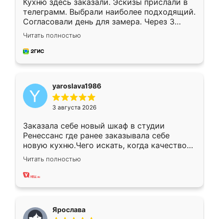
Кухню здесь заказали. Эскизы прислали в
телеграмм. Выбрали наиболее подходящий.
Согласовали день для замера. Через 3
недели кухня была уже готова. Остались
Читать полностью
довольны работой. Спасибо Ренессанс
мебель за качественную работу!
yaroslava1986
3 августа 2026
Заказала себе новый шкаф в студии
Ренессанс где ранее заказывала себе
новую кухню.Чего искать, когда качеством
вполне довольна. Служит кухня уже почти
Читать полностью
два года, нареканий нет.
Ярослава