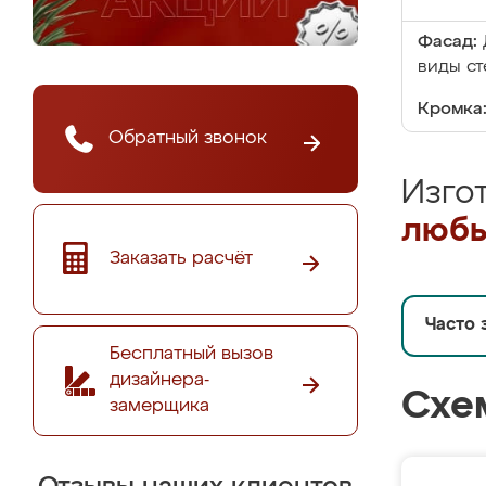
Фасад:
виды ст
Кромка
Обратный звонок
Изго
любы
Заказать расчёт
Часто 
Бесплатный вызов
дизайнера-
Схе
замерщика