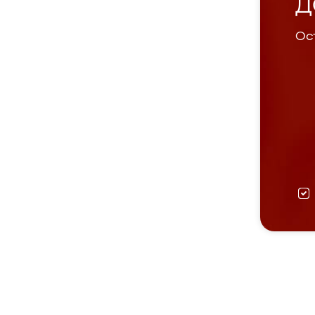
Д
Ост