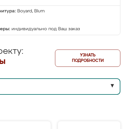
итура:
Boyard, Blum
еры:
индивидуально под Ваш заказ
екту:
УЗНАТЬ
лы
ПОДРОБНОСТИ
▼