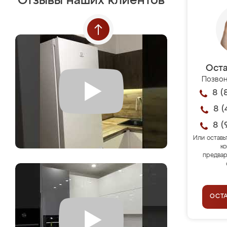
Отзывы наших клиентов
Оста
Позвон
8 (
8 (
8 (
Или оставь
ко
предвар
ОСТ