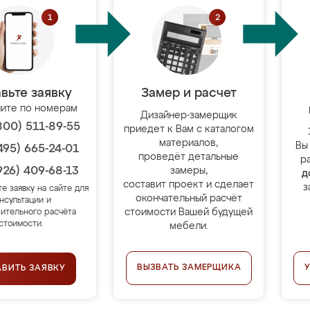
вьте заявку
Замер и расчет
ите по номерам
Дизайнер-замерщик
800) 511-89-55
приедет к Вам с каталогом
материалов,
Вы
495) 665-24-01
проведёт детальные
р
926) 409-68-13
замеры,
д
составит проект и сделает
з
те заявку на сайте для
окончательный расчёт
нсультации и
стоимости Вашей будущей
ительного расчёта
стоимости.
мебели.
ВЫЗВАТЬ ЗАМЕРЩИКА
АВИТЬ ЗАЯВКУ