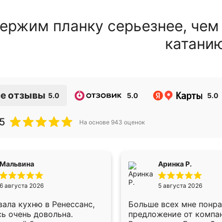
ержим планку серьезнее, чем
катани
е отзывы
5.0
5.0
5.0
5
На основе
943
оценок
Мальвина
Аринка Р.
6 августа 2026
5 августа 2026
ала кухню в Ренессанс,
Больше всех мне понр
ь очень довольна.
предложение от компа