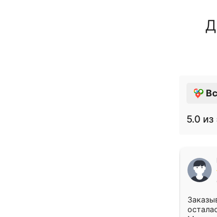
Д
Вс
5.0
из 
Заказыв
осталас