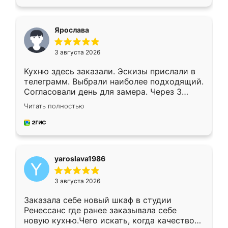
подходящий вариант шкафа. Немного его
видоизменил, получилось даже лучше, чем
я хотела.
Ярослава
3 августа 2026
Кухню здесь заказали. Эскизы прислали в
телеграмм. Выбрали наиболее подходящий.
Согласовали день для замера. Через 3
недели кухня была уже готова. Остались
Читать полностью
довольны работой. Спасибо Ренессанс
мебель за качественную работу!
yaroslava1986
3 августа 2026
Заказала себе новый шкаф в студии
Ренессанс где ранее заказывала себе
новую кухню.Чего искать, когда качеством