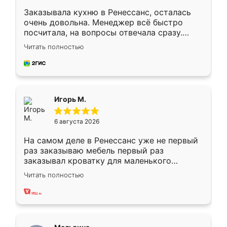
Заказывала кухню в Ренессанс, осталась
очень довольна. Менеджер всё быстро
посчитала, на вопросы отвечала сразу.
Замерщик приехал в субботу, подошёл к
Читать полностью
делу со всей ответственностью. Собрали
за день, ребята работали аккуратно, даже
пыли почти не было. Качество отличное,
ящики ходят плавно, ничего не скрипит.
Всё подошло как влитое.
Игорь М.
6 августа 2026
На самом деле в Ренессанс уже не первый
раз заказываю мебель первый раз
заказывал кроватку для маленького
ребёнка при его рождении ,во второй раз
Читать полностью
заказал шкаф-купе. По качеству очень
хорошее сборка достаточно быстрая,
также адекватные цены. До этого
сравнивал с разными конкурентами в этом
сегменте ,выбор у конкурентов куда