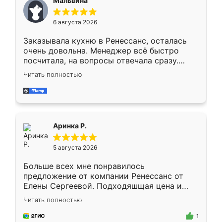
Мальвина
меньше, здесь же он более разнообразный.
Мне нравится ,если что-то потребуется из
6 августа 2026
мебели буду заказывать только здесь.
Заказывала кухню в Ренессанс, осталась
очень довольна. Менеджер всё быстро
посчитала, на вопросы отвечала сразу.
Замерщик приехал в субботу, подошёл к
Читать полностью
делу со всей ответственностью. Собрали
за день, ребята работали аккуратно, даже
пыли почти не было. Качество отличное,
ящики ходят плавно, ничего не скрипит.
Всё подошло как влитое.
Аринка Р.
5 августа 2026
Больше всех мне понравилось
предложение от компании Ренессанс от
Елены Сергеевой. Подходяшщая цена и
короткие сроки изготовления. Приехавший
Читать полностью
для замера сотрудник Владислав
предложил по моему эскизу самый
1