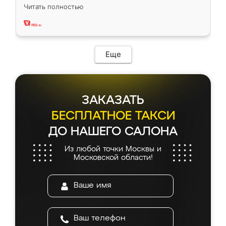
вполне довольна. Служит кухня уже почти
Читать полностью
два года, нареканий нет.
Еще
ЗАКАЗАТЬ
БЕСПЛАТНОЕ ТАКСИ
ДО НАШЕГО САЛОНА
Из любой точки Москвы и
Московской области!