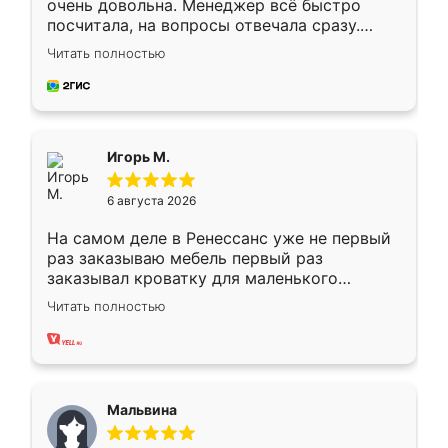
очень довольна. Менеджер всё быстро
посчитала, на вопросы отвечала сразу.
Замерщик приехал в субботу, подошёл к
Читать полностью
делу со всей ответственностью. Собрали
за день, ребята работали аккуратно, даже
пыли почти не было. Качество отличное,
ящики ходят плавно, ничего не скрипит.
Всё подошло как влитое.
Игорь М.
6 августа 2026
На самом деле в Ренессанс уже не первый
раз заказываю мебель первый раз
заказывал кроватку для маленького
ребёнка при его рождении ,во второй раз
Читать полностью
заказал шкаф-купе. По качеству очень
хорошее сборка достаточно быстрая,
также адекватные цены. До этого
сравнивал с разными конкурентами в этом
сегменте ,выбор у конкурентов куда
Мальвина
меньше, здесь же он более разнообразный.
Мне нравится ,если что-то потребуется из