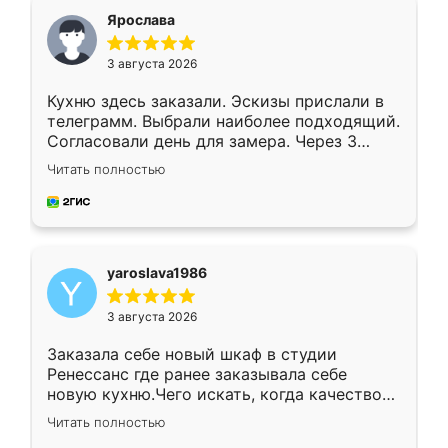
я хотела.
Ярослава
3 августа 2026
Кухню здесь заказали. Эскизы прислали в
телеграмм. Выбрали наиболее подходящий.
Согласовали день для замера. Через 3
недели кухня была уже готова. Остались
Читать полностью
довольны работой. Спасибо Ренессанс
мебель за качественную работу!
yaroslava1986
3 августа 2026
Заказала себе новый шкаф в студии
Ренессанс где ранее заказывала себе
новую кухню.Чего искать, когда качеством
вполне довольна. Служит кухня уже почти
Читать полностью
два года, нареканий нет.