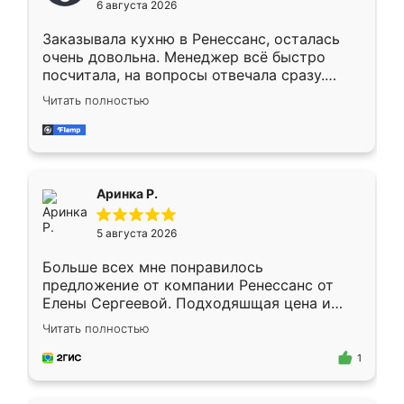
6 августа 2026
мебели буду заказывать только здесь.
Заказывала кухню в Ренессанс, осталась
очень довольна. Менеджер всё быстро
посчитала, на вопросы отвечала сразу.
Замерщик приехал в субботу, подошёл к
Читать полностью
делу со всей ответственностью. Собрали
за день, ребята работали аккуратно, даже
пыли почти не было. Качество отличное,
ящики ходят плавно, ничего не скрипит.
Всё подошло как влитое.
Аринка Р.
5 августа 2026
Больше всех мне понравилось
предложение от компании Ренессанс от
Елены Сергеевой. Подходяшщая цена и
короткие сроки изготовления. Приехавший
Читать полностью
для замера сотрудник Владислав
предложил по моему эскизу самый
1
подходящий вариант шкафа. Немного его
видоизменил, получилось даже лучше, чем