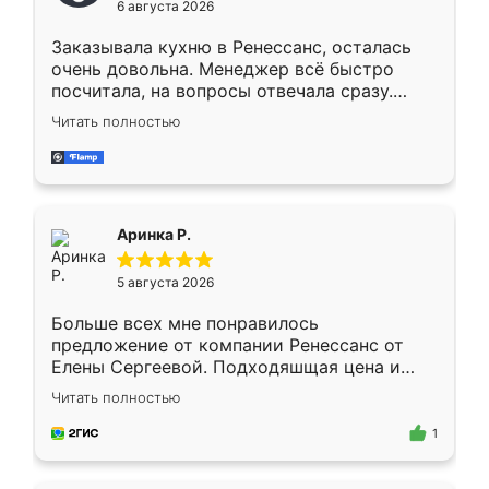
6 августа 2026
мебели буду заказывать только здесь.
Заказывала кухню в Ренессанс, осталась
очень довольна. Менеджер всё быстро
посчитала, на вопросы отвечала сразу.
Замерщик приехал в субботу, подошёл к
Читать полностью
делу со всей ответственностью. Собрали
за день, ребята работали аккуратно, даже
пыли почти не было. Качество отличное,
ящики ходят плавно, ничего не скрипит.
Всё подошло как влитое.
Аринка Р.
5 августа 2026
Больше всех мне понравилось
предложение от компании Ренессанс от
Елены Сергеевой. Подходяшщая цена и
короткие сроки изготовления. Приехавший
Читать полностью
для замера сотрудник Владислав
предложил по моему эскизу самый
1
подходящий вариант шкафа. Немного его
видоизменил, получилось даже лучше, чем