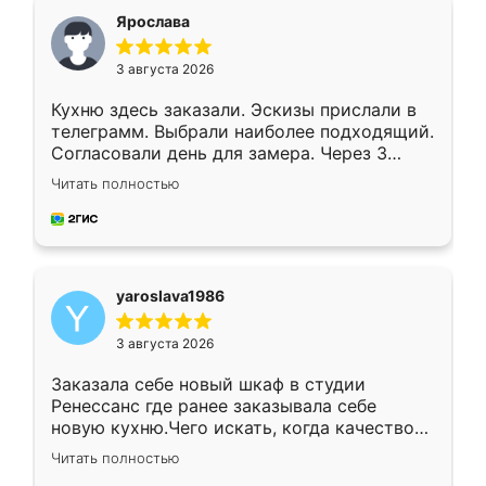
я хотела.
Ярослава
3 августа 2026
Кухню здесь заказали. Эскизы прислали в
телеграмм. Выбрали наиболее подходящий.
Согласовали день для замера. Через 3
недели кухня была уже готова. Остались
Читать полностью
довольны работой. Спасибо Ренессанс
мебель за качественную работу!
yaroslava1986
3 августа 2026
Заказала себе новый шкаф в студии
Ренессанс где ранее заказывала себе
новую кухню.Чего искать, когда качеством
вполне довольна. Служит кухня уже почти
Читать полностью
два года, нареканий нет.