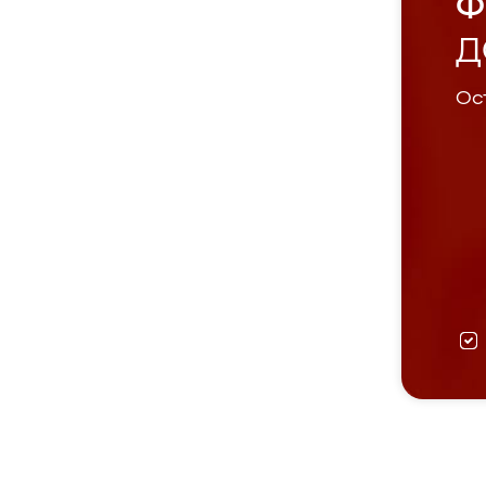
Ф
Д
Ост