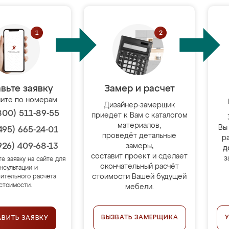
вьте заявку
Замер и расчет
ите по номерам
Дизайнер-замерщик
800) 511-89-55
приедет к Вам с каталогом
материалов,
Вы
495) 665-24-01
проведёт детальные
р
926) 409-68-13
замеры,
д
составит проект и сделает
з
те заявку на сайте для
окончательный расчёт
нсультации и
стоимости Вашей будущей
ительного расчёта
стоимости.
мебели.
ВЫЗВАТЬ ЗАМЕРЩИКА
АВИТЬ ЗАЯВКУ