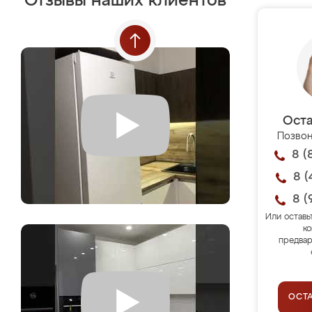
Отзывы наших клиентов
Оста
Позвон
8 (
8 (
8 (
Или оставь
ко
предвар
ОСТ