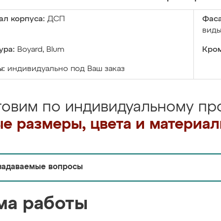
ал корпуса:
ДСП
Фаса
виды
ура:
Boyard, Blum
Кром
ы:
индивидуально под Ваш заказ
товим по индивидуальному про
е размеры, цвета и материа
задаваемые вопросы
ма работы