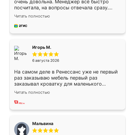
очень довольна. Менеджер всё быстро
посчитала, на вопросы отвечала сразу.
Замерщик приехал в субботу, подошёл к
Читать полностью
делу со всей ответственностью. Собрали
за день, ребята работали аккуратно, даже
пыли почти не было. Качество отличное,
ящики ходят плавно, ничего не скрипит.
Всё подошло как влитое.
Игорь М.
6 августа 2026
На самом деле в Ренессанс уже не первый
раз заказываю мебель первый раз
заказывал кроватку для маленького
ребёнка при его рождении ,во второй раз
Читать полностью
заказал шкаф-купе. По качеству очень
хорошее сборка достаточно быстрая,
также адекватные цены. До этого
сравнивал с разными конкурентами в этом
сегменте ,выбор у конкурентов куда
Мальвина
меньше, здесь же он более разнообразный.
Мне нравится ,если что-то потребуется из