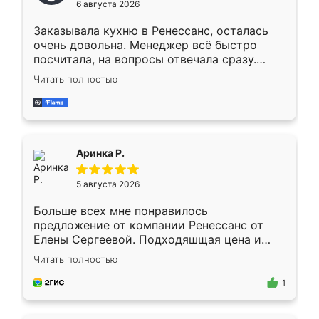
6 августа 2026
мебели буду заказывать только здесь.
Заказывала кухню в Ренессанс, осталась
очень довольна. Менеджер всё быстро
посчитала, на вопросы отвечала сразу.
Замерщик приехал в субботу, подошёл к
Читать полностью
делу со всей ответственностью. Собрали
за день, ребята работали аккуратно, даже
пыли почти не было. Качество отличное,
ящики ходят плавно, ничего не скрипит.
Всё подошло как влитое.
Аринка Р.
5 августа 2026
Больше всех мне понравилось
предложение от компании Ренессанс от
Елены Сергеевой. Подходяшщая цена и
короткие сроки изготовления. Приехавший
Читать полностью
для замера сотрудник Владислав
предложил по моему эскизу самый
1
подходящий вариант шкафа. Немного его
видоизменил, получилось даже лучше, чем