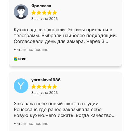
я хотела.
Ярослава
3 августа 2026
Кухню здесь заказали. Эскизы прислали в
телеграмм. Выбрали наиболее подходящий.
Согласовали день для замера. Через 3
недели кухня была уже готова. Остались
Читать полностью
довольны работой. Спасибо Ренессанс
мебель за качественную работу!
yaroslava1986
3 августа 2026
Заказала себе новый шкаф в студии
Ренессанс где ранее заказывала себе
новую кухню.Чего искать, когда качеством
вполне довольна. Служит кухня уже почти
Читать полностью
два года, нареканий нет.