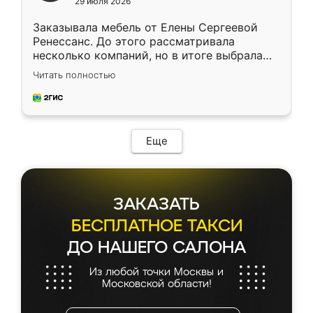
29 июля 2026
Заказывала мебель от Елены Сергеевой
Ренессанс. До этого рассматривала
несколько компаний, но в итоге выбрала
эту. Сначала обговорили условия, потом
Читать полностью
приехал замерщик, всё спокойно объяснил
и снял размеры. Изготовили в срок, с
доставкой тоже никаких проблем не
возникло. Сборку выполнили аккуратно,
мебель сразу встала на свое место без
Еще
каких-либо доработок. Качеством осталась
довольна, все выглядит так, как и ожидала.
ЗАКАЗАТЬ
БЕСПЛАТНОЕ ТАКСИ
ДО НАШЕГО САЛОНА
Из любой точки Москвы и
Московской области!