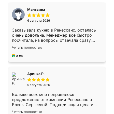
Мальвина
6 августа 2026
Заказывала кухню в Ренессанс, осталась
очень довольна. Менеджер всё быстро
посчитала, на вопросы отвечала сразу.
Замерщик приехал в субботу, подошёл к
Читать полностью
делу со всей ответственностью. Собрали
за день, ребята работали аккуратно, даже
пыли почти не было. Качество отличное,
ящики ходят плавно, ничего не скрипит.
Всё подошло как влитое.
Аринка Р.
5 августа 2026
Больше всех мне понравилось
предложение от компании Ренессанс от
Елены Сергеевой. Подходяшщая цена и
короткие сроки изготовления. Приехавший
Читать полностью