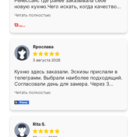
Ренессанс где ранее заказывала себе
новую кухню.Чего искать, когда качеством
вполне довольна. Служит кухня уже почти
Читать полностью
два года, нареканий нет.
Ярослава
3 августа 2026
Кухню здесь заказали. Эскизы прислали в
телеграмм. Выбрали наиболее подходящий.
Согласовали день для замера. Через 3
недели кухня была уже готова. Остались
Читать полностью
довольны работой. Спасибо Ренессанс
мебель за качественную работу!
Rita S.