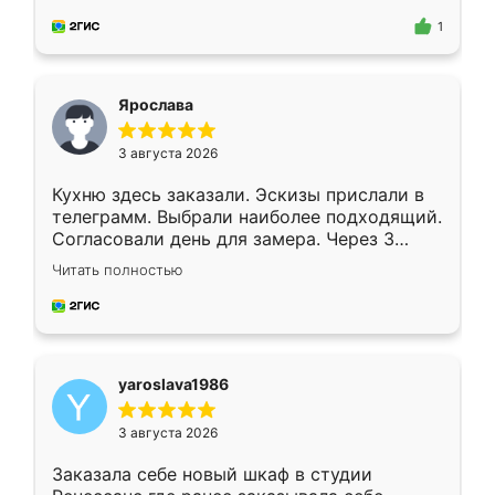
для замера сотрудник Владислав
предложил по моему эскизу самый
1
подходящий вариант шкафа. Немного его
видоизменил, получилось даже лучше, чем
я хотела.
Ярослава
3 августа 2026
Кухню здесь заказали. Эскизы прислали в
телеграмм. Выбрали наиболее подходящий.
Согласовали день для замера. Через 3
недели кухня была уже готова. Остались
Читать полностью
довольны работой. Спасибо Ренессанс
мебель за качественную работу!
yaroslava1986
3 августа 2026
Заказала себе новый шкаф в студии