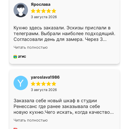
я хотела.
Ярослава
3 августа 2026
Кухню здесь заказали. Эскизы прислали в
телеграмм. Выбрали наиболее подходящий.
Согласовали день для замера. Через 3
недели кухня была уже готова. Остались
Читать полностью
довольны работой. Спасибо Ренессанс
мебель за качественную работу!
yaroslava1986
3 августа 2026
Заказала себе новый шкаф в студии
Ренессанс где ранее заказывала себе
новую кухню.Чего искать, когда качеством
вполне довольна. Служит кухня уже почти
Читать полностью
два года, нареканий нет.