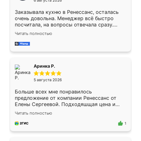
6 августа 2026
мебели буду заказывать только здесь.
Заказывала кухню в Ренессанс, осталась
очень довольна. Менеджер всё быстро
посчитала, на вопросы отвечала сразу.
Замерщик приехал в субботу, подошёл к
Читать полностью
делу со всей ответственностью. Собрали
за день, ребята работали аккуратно, даже
пыли почти не было. Качество отличное,
ящики ходят плавно, ничего не скрипит.
Всё подошло как влитое.
Аринка Р.
5 августа 2026
Больше всех мне понравилось
предложение от компании Ренессанс от
Елены Сергеевой. Подходяшщая цена и
короткие сроки изготовления. Приехавший
Читать полностью
для замера сотрудник Владислав
предложил по моему эскизу самый
1
подходящий вариант шкафа. Немного его
видоизменил, получилось даже лучше, чем