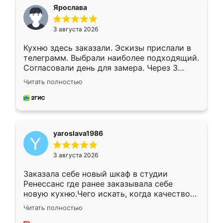
я хотела.
Ярослава
3 августа 2026
Кухню здесь заказали. Эскизы прислали в
телеграмм. Выбрали наиболее подходящий.
Согласовали день для замера. Через 3
недели кухня была уже готова. Остались
Читать полностью
довольны работой. Спасибо Ренессанс
мебель за качественную работу!
yaroslava1986
3 августа 2026
Заказала себе новый шкаф в студии
Ренессанс где ранее заказывала себе
новую кухню.Чего искать, когда качеством
вполне довольна. Служит кухня уже почти
Читать полностью
два года, нареканий нет.