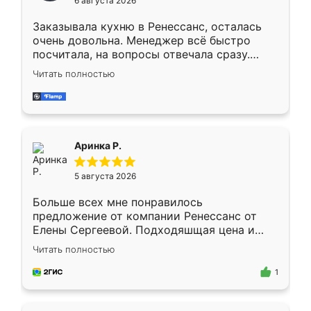
6 августа 2026
мебели буду заказывать только здесь.
Заказывала кухню в Ренессанс, осталась
очень довольна. Менеджер всё быстро
посчитала, на вопросы отвечала сразу.
Замерщик приехал в субботу, подошёл к
Читать полностью
делу со всей ответственностью. Собрали
за день, ребята работали аккуратно, даже
пыли почти не было. Качество отличное,
ящики ходят плавно, ничего не скрипит.
Всё подошло как влитое.
Аринка Р.
5 августа 2026
Больше всех мне понравилось
предложение от компании Ренессанс от
Елены Сергеевой. Подходяшщая цена и
короткие сроки изготовления. Приехавший
Читать полностью
для замера сотрудник Владислав
предложил по моему эскизу самый
1
подходящий вариант шкафа. Немного его
видоизменил, получилось даже лучше, чем