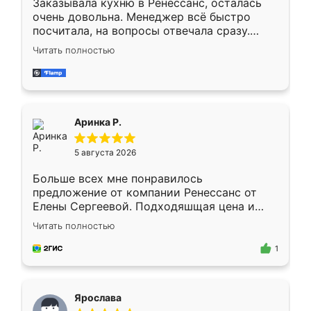
Заказывала кухню в Ренессанс, осталась
очень довольна. Менеджер всё быстро
посчитала, на вопросы отвечала сразу.
Замерщик приехал в субботу, подошёл к
Читать полностью
делу со всей ответственностью. Собрали
за день, ребята работали аккуратно, даже
пыли почти не было. Качество отличное,
ящики ходят плавно, ничего не скрипит.
Всё подошло как влитое.
Аринка Р.
5 августа 2026
Больше всех мне понравилось
предложение от компании Ренессанс от
Елены Сергеевой. Подходяшщая цена и
короткие сроки изготовления. Приехавший
Читать полностью
для замера сотрудник Владислав
предложил по моему эскизу самый
1
подходящий вариант шкафа. Немного его
видоизменил, получилось даже лучше, чем
я хотела.
Ярослава