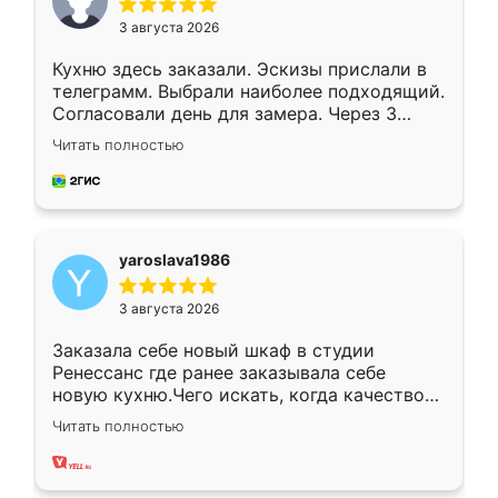
3 августа 2026
Кухню здесь заказали. Эскизы прислали в
телеграмм. Выбрали наиболее подходящий.
Согласовали день для замера. Через 3
недели кухня была уже готова. Остались
Читать полностью
довольны работой. Спасибо Ренессанс
мебель за качественную работу!
yaroslava1986
3 августа 2026
Заказала себе новый шкаф в студии
Ренессанс где ранее заказывала себе
новую кухню.Чего искать, когда качеством
вполне довольна. Служит кухня уже почти
Читать полностью
два года, нареканий нет.