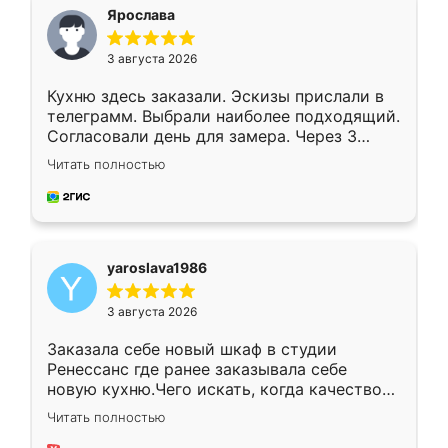
я хотела.
Ярослава
3 августа 2026
Кухню здесь заказали. Эскизы прислали в
телеграмм. Выбрали наиболее подходящий.
Согласовали день для замера. Через 3
недели кухня была уже готова. Остались
Читать полностью
довольны работой. Спасибо Ренессанс
мебель за качественную работу!
yaroslava1986
3 августа 2026
Заказала себе новый шкаф в студии
Ренессанс где ранее заказывала себе
новую кухню.Чего искать, когда качеством
вполне довольна. Служит кухня уже почти
Читать полностью
два года, нареканий нет.