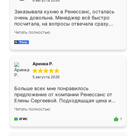
6 августа 2026
мебели буду заказывать только здесь.
Заказывала кухню в Ренессанс, осталась
очень довольна. Менеджер всё быстро
посчитала, на вопросы отвечала сразу.
Замерщик приехал в субботу, подошёл к
Читать полностью
делу со всей ответственностью. Собрали
за день, ребята работали аккуратно, даже
пыли почти не было. Качество отличное,
ящики ходят плавно, ничего не скрипит.
Всё подошло как влитое.
Аринка Р.
5 августа 2026
Больше всех мне понравилось
предложение от компании Ренессанс от
Елены Сергеевой. Подходяшщая цена и
короткие сроки изготовления. Приехавший
Читать полностью
для замера сотрудник Владислав
предложил по моему эскизу самый
1
подходящий вариант шкафа. Немного его
видоизменил, получилось даже лучше, чем