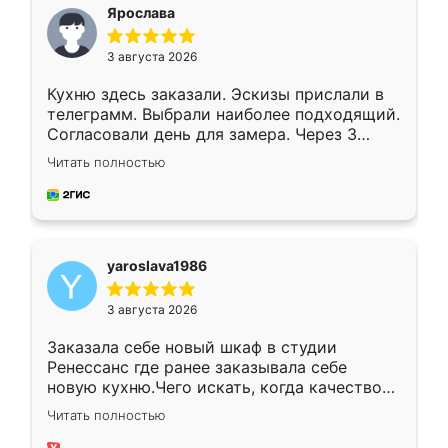
я хотела.
Ярослава
3 августа 2026
Кухню здесь заказали. Эскизы прислали в
телеграмм. Выбрали наиболее подходящий.
Согласовали день для замера. Через 3
недели кухня была уже готова. Остались
Читать полностью
довольны работой. Спасибо Ренессанс
мебель за качественную работу!
yaroslava1986
3 августа 2026
Заказала себе новый шкаф в студии
Ренессанс где ранее заказывала себе
новую кухню.Чего искать, когда качеством
вполне довольна. Служит кухня уже почти
Читать полностью
два года, нареканий нет.