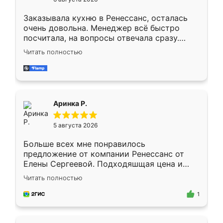
мебели буду заказывать только здесь.
Заказывала кухню в Ренессанс, осталась
очень довольна. Менеджер всё быстро
посчитала, на вопросы отвечала сразу.
Замерщик приехал в субботу, подошёл к
Читать полностью
делу со всей ответственностью. Собрали
за день, ребята работали аккуратно, даже
пыли почти не было. Качество отличное,
ящики ходят плавно, ничего не скрипит.
Всё подошло как влитое.
Аринка Р.
5 августа 2026
Больше всех мне понравилось
предложение от компании Ренессанс от
Елены Сергеевой. Подходяшщая цена и
короткие сроки изготовления. Приехавший
Читать полностью
для замера сотрудник Владислав
предложил по моему эскизу самый
1
подходящий вариант шкафа. Немного его
видоизменил, получилось даже лучше, чем