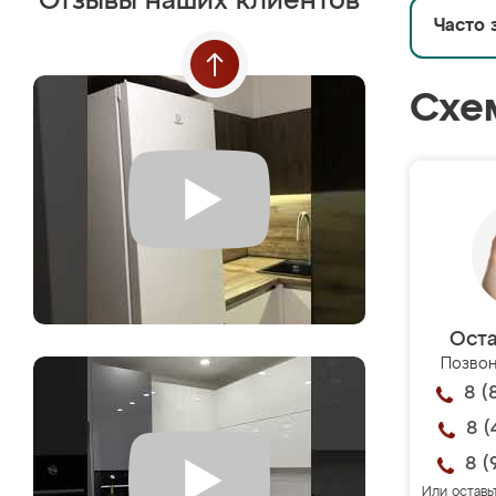
Отзывы наших клиентов
Часто 
Схе
Оста
Позвон
8 (
8 (
8 (
Или оставь