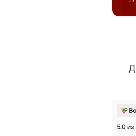
Д
Вс
5.0
из 