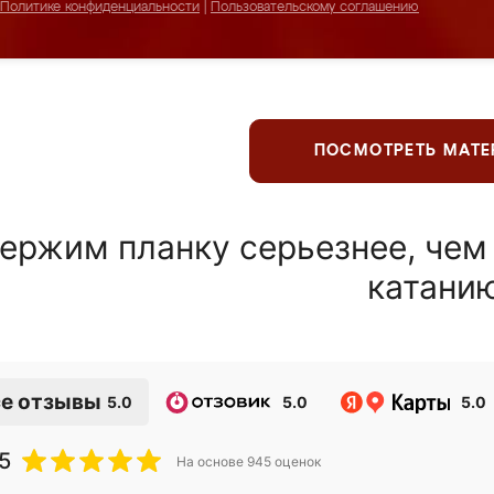
Политике конфиденциальности
|
Пользовательскому соглашению
ПОСМОТРЕТЬ МАТ
ержим планку серьезнее, чем
катани
е отзывы
5.0
5.0
5.0
5
На основе
945
оценок