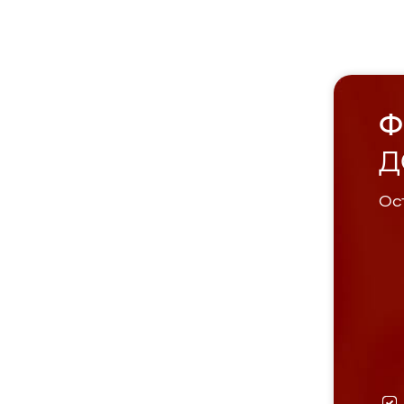
Ф
Д
Ост