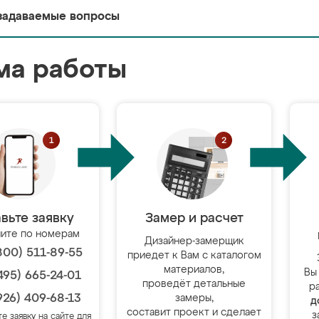
задаваемые вопросы
ма работы
вьте заявку
Замер и расчет
ите по номерам
Дизайнер-замерщик
800) 511-89-55
приедет к Вам с каталогом
материалов,
Вы
495) 665-24-01
проведёт детальные
р
926) 409-68-13
замеры,
д
составит проект и сделает
з
те заявку на сайте для