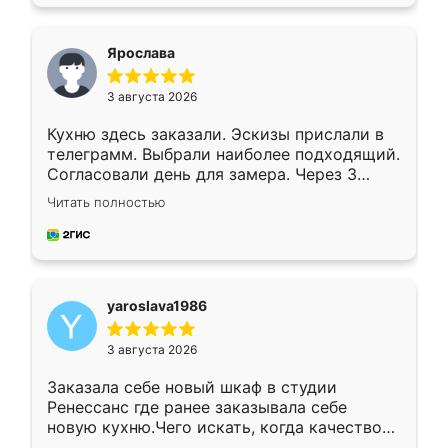
подходящий вариант шкафа. Немного его
видоизменил, получилось даже лучше, чем
я хотела.
Ярослава
3 августа 2026
Кухню здесь заказали. Эскизы прислали в
телеграмм. Выбрали наиболее подходящий.
Согласовали день для замера. Через 3
недели кухня была уже готова. Остались
Читать полностью
довольны работой. Спасибо Ренессанс
мебель за качественную работу!
yaroslava1986
3 августа 2026
Заказала себе новый шкаф в студии
Ренессанс где ранее заказывала себе
новую кухню.Чего искать, когда качеством
вполне довольна. Служит кухня уже почти