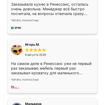
Заказывала кухню в Ренессанс, осталась
очень довольна. Менеджер всё быстро
посчитала, на вопросы отвечала сразу.
Замерщик приехал в субботу, подошёл к
Читать полностью
делу со всей ответственностью. Собрали
за день, ребята работали аккуратно, даже
пыли почти не было. Качество отличное,
ящики ходят плавно, ничего не скрипит.
Всё подошло как влитое.
Игорь М.
6 августа 2026
На самом деле в Ренессанс уже не первый
раз заказываю мебель первый раз
заказывал кроватку для маленького
ребёнка при его рождении ,во второй раз
Читать полностью
заказал шкаф-купе. По качеству очень
хорошее сборка достаточно быстрая,
также адекватные цены. До этого
сравнивал с разными конкурентами в этом
сегменте ,выбор у конкурентов куда
Мальвина