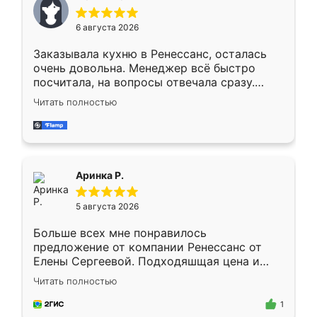
меньше, здесь же он более разнообразный.
Мне нравится ,если что-то потребуется из
6 августа 2026
мебели буду заказывать только здесь.
Заказывала кухню в Ренессанс, осталась
очень довольна. Менеджер всё быстро
посчитала, на вопросы отвечала сразу.
Замерщик приехал в субботу, подошёл к
Читать полностью
делу со всей ответственностью. Собрали
за день, ребята работали аккуратно, даже
пыли почти не было. Качество отличное,
ящики ходят плавно, ничего не скрипит.
Всё подошло как влитое.
Аринка Р.
5 августа 2026
Больше всех мне понравилось
предложение от компании Ренессанс от
Елены Сергеевой. Подходяшщая цена и
короткие сроки изготовления. Приехавший
Читать полностью
для замера сотрудник Владислав
предложил по моему эскизу самый
1