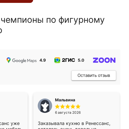
 чемпионы по фигурному
ю
4.9
5.0
5.0
Оставить отзыв
Мальвина
6 августа 2026
санс уже
Заказывала кухню в Ренессанс,