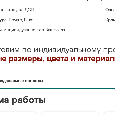
ал корпуса:
ДСП
Фаса
ура:
Boyard, Blum
Кром
ы:
индивидуально под Ваш заказ
товим по индивидуальному про
е размеры, цвета и материа
задаваемые вопросы
ма работы