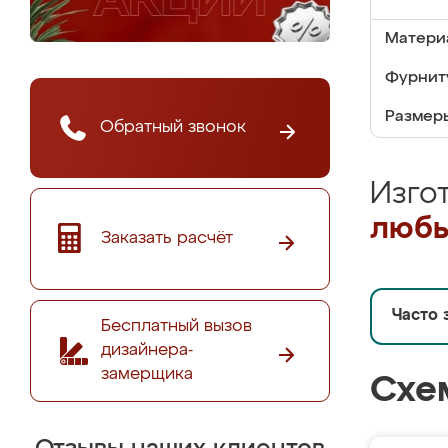
Матери
Фурнит
Размер
Обратный звонок
Изго
любы
Заказать расчёт
Часто 
Бесплатный вызов
дизайнера-
замерщика
Схе