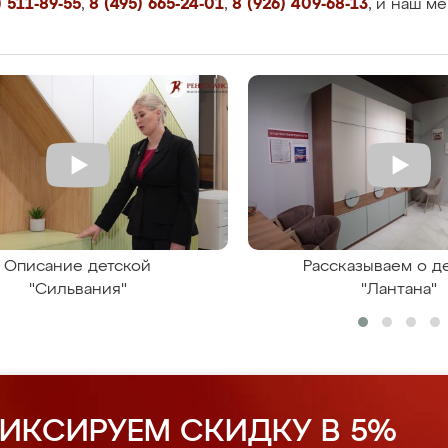
 511-89-55
,
8 (495) 665-24-01
,
8 (926) 409-68-13
, и наш м
Описание детской
Рассказываем о д
"Сильвания"
"Лантана"
ИКСИРУЕМ СКИДКУ В 5%