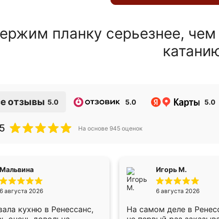
ержим планку серьезнее, чем
катани
е отзывы
5.0
5.0
5.0
5
На основе
945
оценок
Мальвина
Игорь М.
6 августа 2026
6 августа 2026
ала кухню в Ренессанс,
На самом деле в Ренес