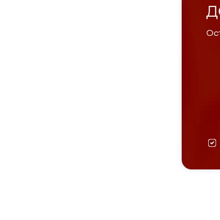
Д
Ост