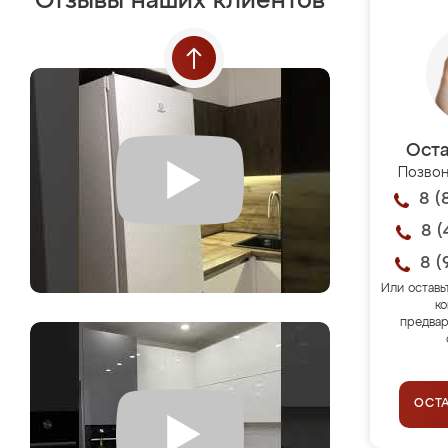
Отзывы наших клиентов
Оста
Позвон
8 (
8 (
8 (
Или оставь
ко
предвар
ОСТ