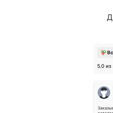
Д
Вс
5.0
из 
Заказыв