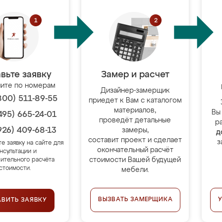
вьте заявку
Замер и расчет
ите по номерам
Дизайнер-замерщик
800) 511-89-55
приедет к Вам с каталогом
материалов,
Вы
495) 665-24-01
проведёт детальные
р
926) 409-68-13
замеры,
д
составит проект и сделает
з
те заявку на сайте для
окончательный расчёт
нсультации и
стоимости Вашей будущей
ительного расчёта
стоимости.
мебели.
ВЫЗВАТЬ ЗАМЕРЩИКА
АВИТЬ ЗАЯВКУ