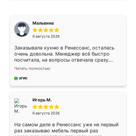
Мальвина
6 августа 2026
Заказывала кухню в Ренессанс, осталась
очень довольна. Менеджер всё быстро
посчитала, на вопросы отвечала сразу.
Замерщик приехал в субботу, подошёл к
Читать полностью
делу со всей ответственностью. Собрали
за день, ребята работали аккуратно, даже
пыли почти не было. Качество отличное,
ящики ходят плавно, ничего не скрипит.
Всё подошло как влитое.
Игорь М.
6 августа 2026
На самом деле в Ренессанс уже не первый
раз заказываю мебель первый раз