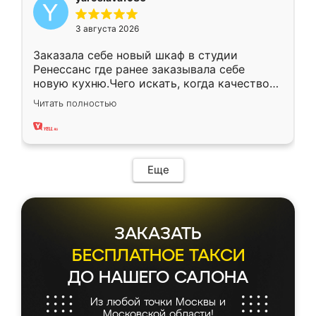
3 августа 2026
Заказала себе новый шкаф в студии
Ренессанс где ранее заказывала себе
новую кухню.Чего искать, когда качеством
вполне довольна. Служит кухня уже почти
Читать полностью
два года, нареканий нет.
Еще
ЗАКАЗАТЬ
БЕСПЛАТНОЕ ТАКСИ
ДО НАШЕГО САЛОНА
Из любой точки Москвы и
Московской области!