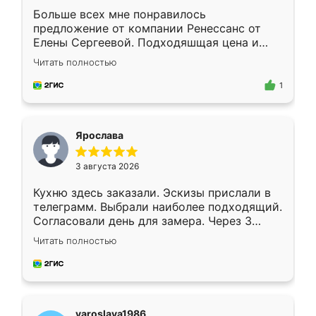
Больше всех мне понравилось
предложение от компании Ренессанс от
Елены Сергеевой. Подходяшщая цена и
короткие сроки изготовления. Приехавший
Читать полностью
для замера сотрудник Владислав
предложил по моему эскизу самый
1
подходящий вариант шкафа. Немного его
видоизменил, получилось даже лучше, чем
я хотела.
Ярослава
3 августа 2026
Кухню здесь заказали. Эскизы прислали в
телеграмм. Выбрали наиболее подходящий.
Согласовали день для замера. Через 3
недели кухня была уже готова. Остались
Читать полностью
довольны работой. Спасибо Ренессанс
мебель за качественную работу!
yaroslava1986