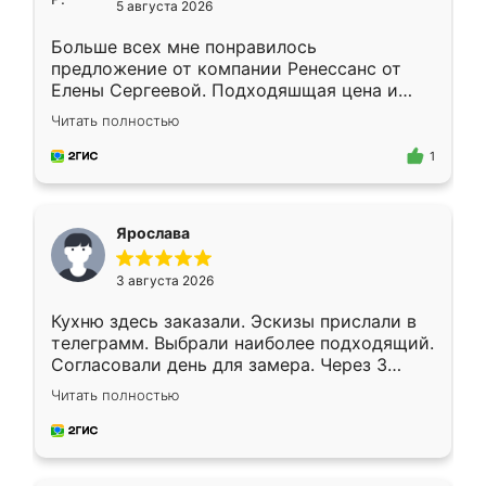
5 августа 2026
Больше всех мне понравилось
предложение от компании Ренессанс от
Елены Сергеевой. Подходяшщая цена и
короткие сроки изготовления. Приехавший
Читать полностью
для замера сотрудник Владислав
предложил по моему эскизу самый
1
подходящий вариант шкафа. Немного его
видоизменил, получилось даже лучше, чем
я хотела.
Ярослава
3 августа 2026
Кухню здесь заказали. Эскизы прислали в
телеграмм. Выбрали наиболее подходящий.
Согласовали день для замера. Через 3
недели кухня была уже готова. Остались
Читать полностью
довольны работой. Спасибо Ренессанс
мебель за качественную работу!