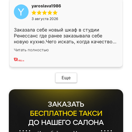
yaroslava1986
3 августа 2026
Заказала себе новый шкаф в студии
Ренессанс где ранее заказывала себе
новую кухню.Чего искать, когда качеством
вполне довольна. Служит кухня уже почти
Читать полностью
два года, нареканий нет.
Еще
ЗАКАЗАТЬ
БЕСПЛАТНОЕ ТАКСИ
ДО НАШЕГО САЛОНА