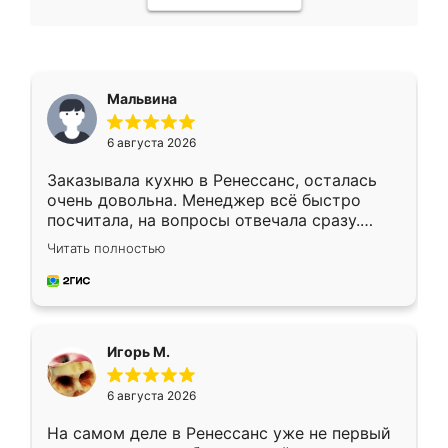
Мальвина
6 августа 2026
Заказывала кухню в Ренессанс, осталась
очень довольна. Менеджер всё быстро
посчитала, на вопросы отвечала сразу.
Замерщик приехал в субботу, подошёл к
Читать полностью
делу со всей ответственностью. Собрали
за день, ребята работали аккуратно, даже
пыли почти не было. Качество отличное,
ящики ходят плавно, ничего не скрипит.
Всё подошло как влитое.
Игорь М.
6 августа 2026
На самом деле в Ренессанс уже не первый