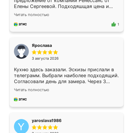
предложение от компании Ренессанс от
Елены Сергеевой. Подходяшщая цена и
короткие сроки изготовления. Приехавший
Читать полностью
для замера сотрудник Владислав
предложил по моему эскизу самый
1
подходящий вариант шкафа. Немного его
видоизменил, получилось даже лучше, чем
я хотела.
Ярослава
3 августа 2026
Кухню здесь заказали. Эскизы прислали в
телеграмм. Выбрали наиболее подходящий.
Согласовали день для замера. Через 3
недели кухня была уже готова. Остались
Читать полностью
довольны работой. Спасибо Ренессанс
мебель за качественную работу!
yaroslava1986