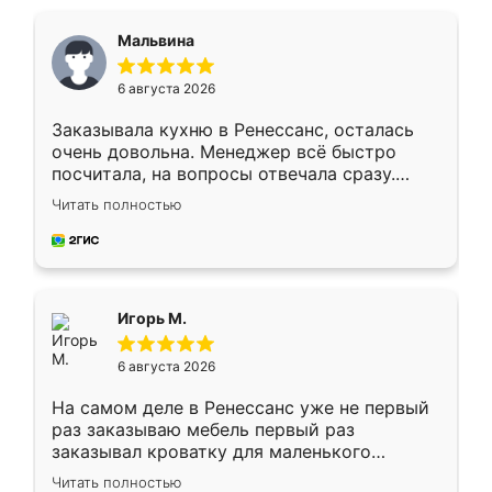
Мальвина
6 августа 2026
Заказывала кухню в Ренессанс, осталась
очень довольна. Менеджер всё быстро
посчитала, на вопросы отвечала сразу.
Замерщик приехал в субботу, подошёл к
Читать полностью
делу со всей ответственностью. Собрали
за день, ребята работали аккуратно, даже
пыли почти не было. Качество отличное,
ящики ходят плавно, ничего не скрипит.
Всё подошло как влитое.
Игорь М.
6 августа 2026
На самом деле в Ренессанс уже не первый
раз заказываю мебель первый раз
заказывал кроватку для маленького
ребёнка при его рождении ,во второй раз
Читать полностью