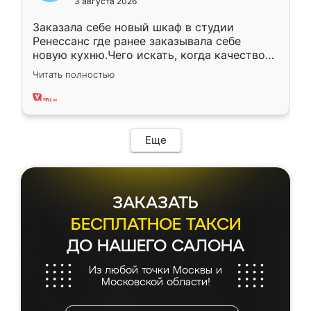
3 августа 2026
Заказала себе новый шкаф в студии
Ренессанс где ранее заказывала себе
новую кухню.Чего искать, когда качеством
вполне довольна. Служит кухня уже почти
Читать полностью
два года, нареканий нет.
Еще
ЗАКАЗАТЬ
БЕСПЛАТНОЕ ТАКСИ
ДО НАШЕГО САЛОНА
Из любой точки Москвы и
Московской области!