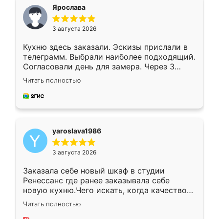
я хотела.
Ярослава
3 августа 2026
Кухню здесь заказали. Эскизы прислали в
телеграмм. Выбрали наиболее подходящий.
Согласовали день для замера. Через 3
недели кухня была уже готова. Остались
Читать полностью
довольны работой. Спасибо Ренессанс
мебель за качественную работу!
yaroslava1986
3 августа 2026
Заказала себе новый шкаф в студии
Ренессанс где ранее заказывала себе
новую кухню.Чего искать, когда качеством
вполне довольна. Служит кухня уже почти
Читать полностью
два года, нареканий нет.