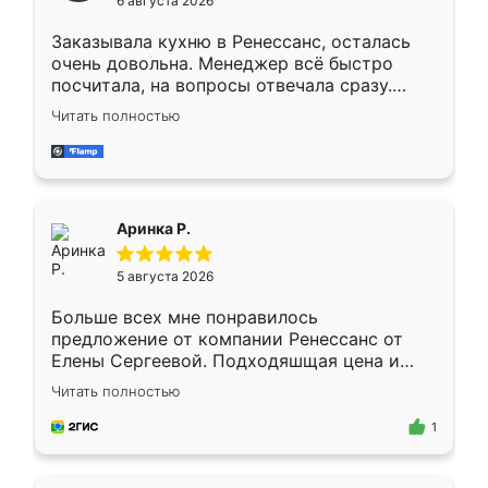
6 августа 2026
мебели буду заказывать только здесь.
Заказывала кухню в Ренессанс, осталась
очень довольна. Менеджер всё быстро
посчитала, на вопросы отвечала сразу.
Замерщик приехал в субботу, подошёл к
Читать полностью
делу со всей ответственностью. Собрали
за день, ребята работали аккуратно, даже
пыли почти не было. Качество отличное,
ящики ходят плавно, ничего не скрипит.
Всё подошло как влитое.
Аринка Р.
5 августа 2026
Больше всех мне понравилось
предложение от компании Ренессанс от
Елены Сергеевой. Подходяшщая цена и
короткие сроки изготовления. Приехавший
Читать полностью
для замера сотрудник Владислав
предложил по моему эскизу самый
1
подходящий вариант шкафа. Немного его
видоизменил, получилось даже лучше, чем