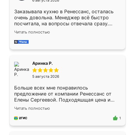
6 августа 2026
мебели буду заказывать только здесь.
Заказывала кухню в Ренессанс, осталась
очень довольна. Менеджер всё быстро
посчитала, на вопросы отвечала сразу.
Замерщик приехал в субботу, подошёл к
Читать полностью
делу со всей ответственностью. Собрали
за день, ребята работали аккуратно, даже
пыли почти не было. Качество отличное,
ящики ходят плавно, ничего не скрипит.
Всё подошло как влитое.
Аринка Р.
5 августа 2026
Больше всех мне понравилось
предложение от компании Ренессанс от
Елены Сергеевой. Подходяшщая цена и
короткие сроки изготовления. Приехавший
Читать полностью
для замера сотрудник Владислав
предложил по моему эскизу самый
1
подходящий вариант шкафа. Немного его
видоизменил, получилось даже лучше, чем