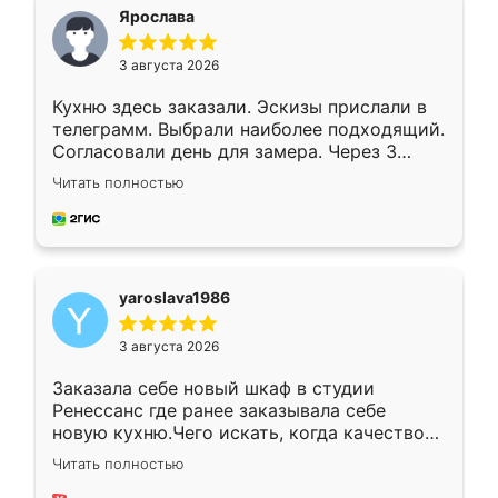
я хотела.
Ярослава
3 августа 2026
Кухню здесь заказали. Эскизы прислали в
телеграмм. Выбрали наиболее подходящий.
Согласовали день для замера. Через 3
недели кухня была уже готова. Остались
Читать полностью
довольны работой. Спасибо Ренессанс
мебель за качественную работу!
yaroslava1986
3 августа 2026
Заказала себе новый шкаф в студии
Ренессанс где ранее заказывала себе
новую кухню.Чего искать, когда качеством
вполне довольна. Служит кухня уже почти
Читать полностью
два года, нареканий нет.