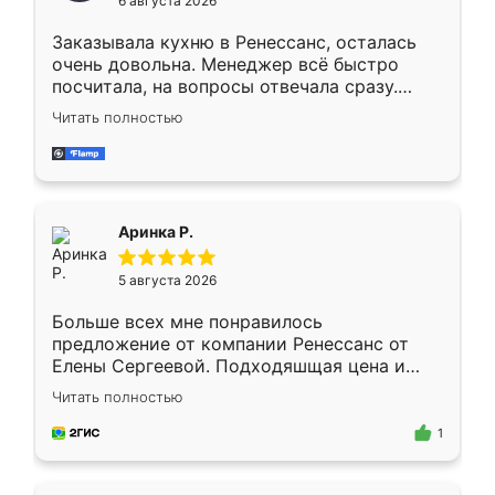
6 августа 2026
мебели буду заказывать только здесь.
Заказывала кухню в Ренессанс, осталась
очень довольна. Менеджер всё быстро
посчитала, на вопросы отвечала сразу.
Замерщик приехал в субботу, подошёл к
Читать полностью
делу со всей ответственностью. Собрали
за день, ребята работали аккуратно, даже
пыли почти не было. Качество отличное,
ящики ходят плавно, ничего не скрипит.
Всё подошло как влитое.
Аринка Р.
5 августа 2026
Больше всех мне понравилось
предложение от компании Ренессанс от
Елены Сергеевой. Подходяшщая цена и
короткие сроки изготовления. Приехавший
Читать полностью
для замера сотрудник Владислав
предложил по моему эскизу самый
1
подходящий вариант шкафа. Немного его
видоизменил, получилось даже лучше, чем