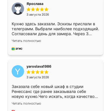
я хотела.
Ярослава
3 августа 2026
Кухню здесь заказали. Эскизы прислали в
телеграмм. Выбрали наиболее подходящий.
Согласовали день для замера. Через 3
недели кухня была уже готова. Остались
Читать полностью
довольны работой. Спасибо Ренессанс
мебель за качественную работу!
yaroslava1986
3 августа 2026
Заказала себе новый шкаф в студии
Ренессанс где ранее заказывала себе
новую кухню.Чего искать, когда качеством
вполне довольна. Служит кухня уже почти
Читать полностью
два года, нареканий нет.