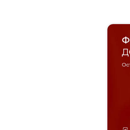
Ф
Д
Ост