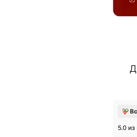
Д
Вс
5.0
из 