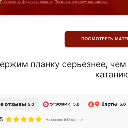
Политике конфиденциальности
|
Пользовательскому соглашению
ПОСМОТРЕТЬ МАТ
ержим планку серьезнее, чем
катани
е отзывы
5.0
5.0
5.0
5
На основе
945
оценок