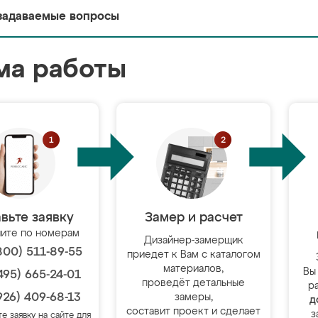
задаваемые вопросы
ма работы
вьте заявку
Замер и расчет
ите по номерам
Дизайнер-замерщик
800) 511-89-55
приедет к Вам с каталогом
материалов,
Вы
495) 665-24-01
проведёт детальные
р
926) 409-68-13
замеры,
д
составит проект и сделает
з
те заявку на сайте для