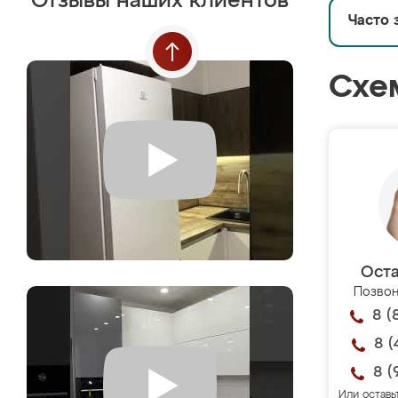
Отзывы наших клиентов
Часто 
Схе
Оста
Позвон
8 (
8 (
8 (
Или оставь