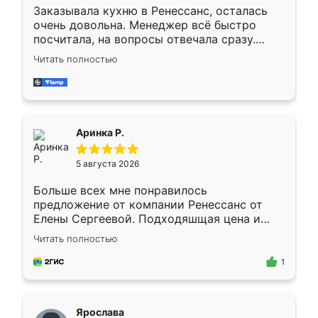
Заказывала кухню в Ренессанс, осталась
очень довольна. Менеджер всё быстро
посчитала, на вопросы отвечала сразу.
Замерщик приехал в субботу, подошёл к
Читать полностью
делу со всей ответственностью. Собрали
за день, ребята работали аккуратно, даже
пыли почти не было. Качество отличное,
ящики ходят плавно, ничего не скрипит.
Всё подошло как влитое.
Аринка Р.
5 августа 2026
Больше всех мне понравилось
предложение от компании Ренессанс от
Елены Сергеевой. Подходяшщая цена и
короткие сроки изготовления. Приехавший
Читать полностью
для замера сотрудник Владислав
предложил по моему эскизу самый
1
подходящий вариант шкафа. Немного его
видоизменил, получилось даже лучше, чем
я хотела.
Ярослава