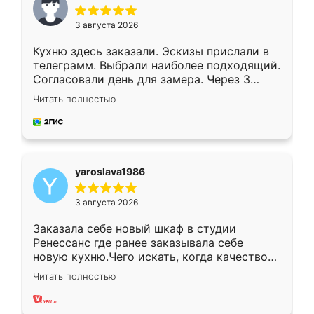
3 августа 2026
Кухню здесь заказали. Эскизы прислали в
телеграмм. Выбрали наиболее подходящий.
Согласовали день для замера. Через 3
недели кухня была уже готова. Остались
Читать полностью
довольны работой. Спасибо Ренессанс
мебель за качественную работу!
yaroslava1986
3 августа 2026
Заказала себе новый шкаф в студии
Ренессанс где ранее заказывала себе
новую кухню.Чего искать, когда качеством
вполне довольна. Служит кухня уже почти
Читать полностью
два года, нареканий нет.