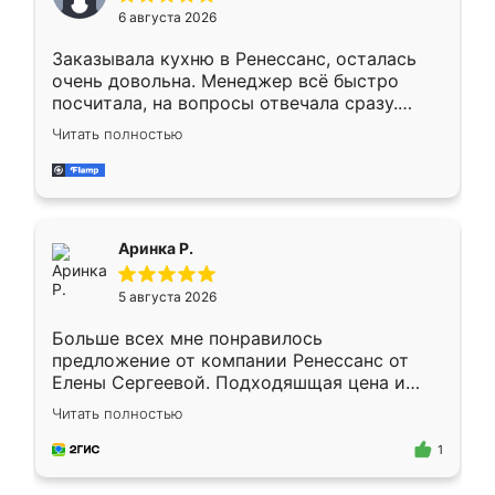
Мне нравится ,если что-то потребуется из
6 августа 2026
мебели буду заказывать только здесь.
Заказывала кухню в Ренессанс, осталась
очень довольна. Менеджер всё быстро
посчитала, на вопросы отвечала сразу.
Замерщик приехал в субботу, подошёл к
Читать полностью
делу со всей ответственностью. Собрали
за день, ребята работали аккуратно, даже
пыли почти не было. Качество отличное,
ящики ходят плавно, ничего не скрипит.
Всё подошло как влитое.
Аринка Р.
5 августа 2026
Больше всех мне понравилось
предложение от компании Ренессанс от
Елены Сергеевой. Подходяшщая цена и
короткие сроки изготовления. Приехавший
Читать полностью
для замера сотрудник Владислав
предложил по моему эскизу самый
1
подходящий вариант шкафа. Немного его
видоизменил, получилось даже лучше, чем