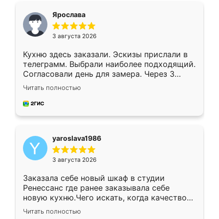
я хотела.
Ярослава
3 августа 2026
Кухню здесь заказали. Эскизы прислали в
телеграмм. Выбрали наиболее подходящий.
Согласовали день для замера. Через 3
недели кухня была уже готова. Остались
Читать полностью
довольны работой. Спасибо Ренессанс
мебель за качественную работу!
yaroslava1986
3 августа 2026
Заказала себе новый шкаф в студии
Ренессанс где ранее заказывала себе
новую кухню.Чего искать, когда качеством
вполне довольна. Служит кухня уже почти
Читать полностью
два года, нареканий нет.