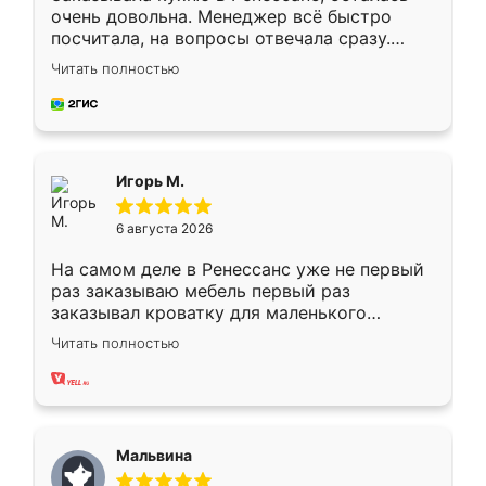
очень довольна. Менеджер всё быстро
посчитала, на вопросы отвечала сразу.
Замерщик приехал в субботу, подошёл к
Читать полностью
делу со всей ответственностью. Собрали
за день, ребята работали аккуратно, даже
пыли почти не было. Качество отличное,
ящики ходят плавно, ничего не скрипит.
Всё подошло как влитое.
Игорь М.
6 августа 2026
На самом деле в Ренессанс уже не первый
раз заказываю мебель первый раз
заказывал кроватку для маленького
ребёнка при его рождении ,во второй раз
Читать полностью
заказал шкаф-купе. По качеству очень
хорошее сборка достаточно быстрая,
также адекватные цены. До этого
сравнивал с разными конкурентами в этом
сегменте ,выбор у конкурентов куда
Мальвина
меньше, здесь же он более разнообразный.