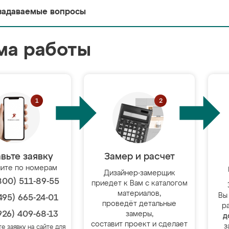
задаваемые вопросы
ма работы
вьте заявку
Замер и расчет
ите по номерам
Дизайнер-замерщик
800) 511-89-55
приедет к Вам с каталогом
материалов,
Вы
495) 665-24-01
проведёт детальные
р
926) 409-68-13
замеры,
д
составит проект и сделает
з
те заявку на сайте для