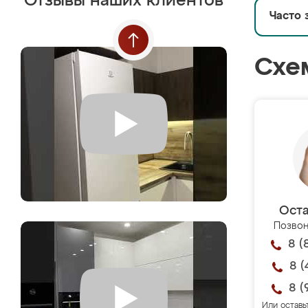
Отзывы наших клиентов
Часто 
Схе
Оста
Позвон
8 (
8 (
8 (
Или оставь