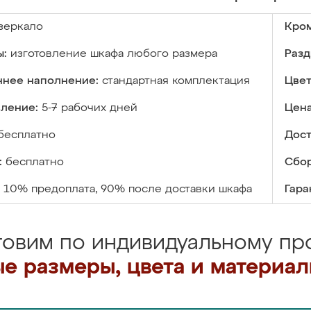
зеркало
Кром
ы:
изготовление шкафа любого размера
Разд
ннее наполнение:
стандартная комплектация
Цвет
вление:
5-7 рабочих дней
Цена
бесплатно
Дост
:
бесплатно
Сбор
10% предоплата, 90% после доставки шкафа
Гара
товим по индивидуальному про
е размеры, цвета и материа