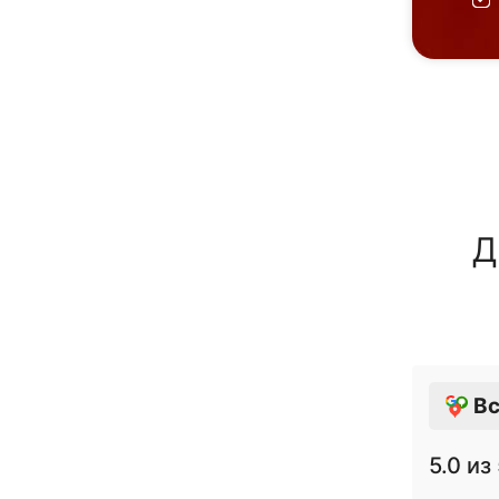
Д
Вс
5.0
из 