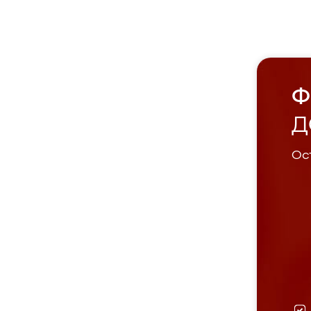
Ф
Д
Ост