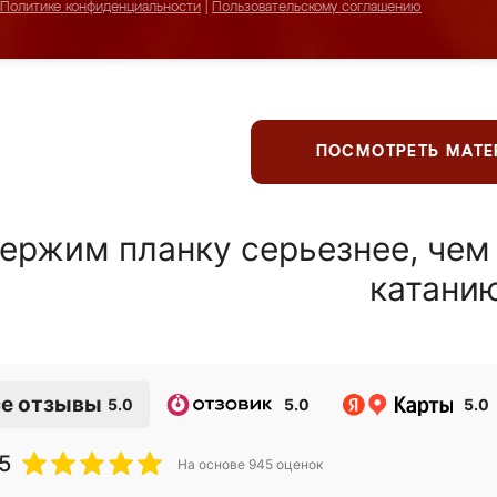
Политике конфиденциальности
|
Пользовательскому соглашению
ПОСМОТРЕТЬ МАТ
ержим планку серьезнее, чем
катани
е отзывы
5.0
5.0
5.0
5
На основе
945
оценок