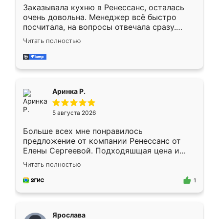
Заказывала кухню в Ренессанс, осталась
очень довольна. Менеджер всё быстро
посчитала, на вопросы отвечала сразу.
Замерщик приехал в субботу, подошёл к
Читать полностью
делу со всей ответственностью. Собрали
за день, ребята работали аккуратно, даже
пыли почти не было. Качество отличное,
ящики ходят плавно, ничего не скрипит.
Всё подошло как влитое.
Аринка Р.
5 августа 2026
Больше всех мне понравилось
предложение от компании Ренессанс от
Елены Сергеевой. Подходяшщая цена и
короткие сроки изготовления. Приехавший
Читать полностью
для замера сотрудник Владислав
предложил по моему эскизу самый
1
подходящий вариант шкафа. Немного его
видоизменил, получилось даже лучше, чем
я хотела.
Ярослава