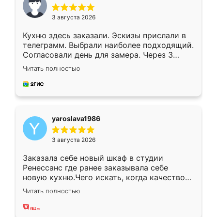
3 августа 2026
Кухню здесь заказали. Эскизы прислали в
телеграмм. Выбрали наиболее подходящий.
Согласовали день для замера. Через 3
недели кухня была уже готова. Остались
Читать полностью
довольны работой. Спасибо Ренессанс
мебель за качественную работу!
yaroslava1986
3 августа 2026
Заказала себе новый шкаф в студии
Ренессанс где ранее заказывала себе
новую кухню.Чего искать, когда качеством
вполне довольна. Служит кухня уже почти
Читать полностью
два года, нареканий нет.