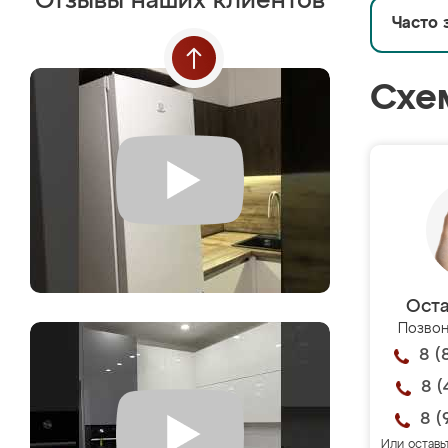
Отзывы наших клиентов
Часто 
Схе
Оста
Позвон
8 (
8 (
8 (
Или оставь