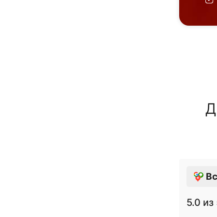
Д
Вс
5.0
из 