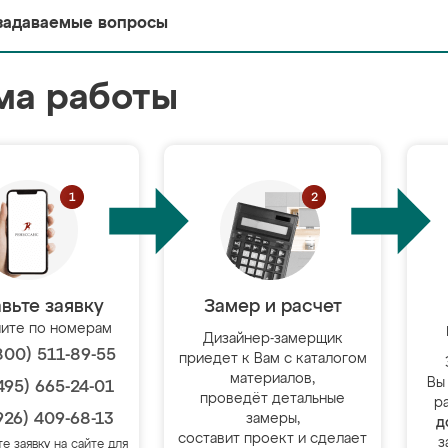
задаваемые вопросы
ма работы
вьте заявку
Замер и расчет
ите по номерам
Дизайнер-замерщик
800) 511-89-55
приедет к Вам с каталогом
материалов,
Вы
495) 665-24-01
проведёт детальные
р
926) 409-68-13
замеры,
д
составит проект и сделает
з
те заявку на сайте для