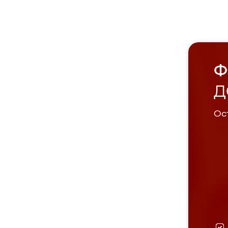
Ф
Д
Ост