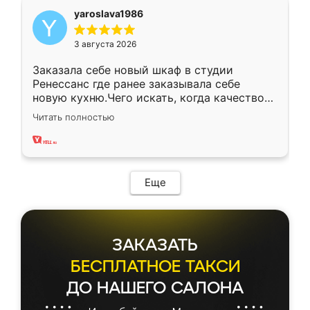
yaroslava1986
3 августа 2026
Заказала себе новый шкаф в студии
Ренессанс где ранее заказывала себе
новую кухню.Чего искать, когда качеством
вполне довольна. Служит кухня уже почти
Читать полностью
два года, нареканий нет.
Еще
ЗАКАЗАТЬ
БЕСПЛАТНОЕ ТАКСИ
ДО НАШЕГО САЛОНА