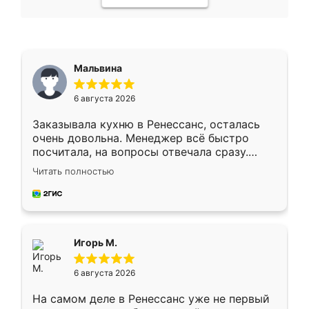
Мальвина
6 августа 2026
Заказывала кухню в Ренессанс, осталась
очень довольна. Менеджер всё быстро
посчитала, на вопросы отвечала сразу.
Замерщик приехал в субботу, подошёл к
Читать полностью
делу со всей ответственностью. Собрали
за день, ребята работали аккуратно, даже
пыли почти не было. Качество отличное,
ящики ходят плавно, ничего не скрипит.
Всё подошло как влитое.
Игорь М.
6 августа 2026
На самом деле в Ренессанс уже не первый