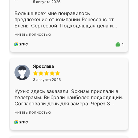
5 августа 2026
Больше всех мне понравилось
предложение от компании Ренессанс от
Елены Сергеевой. Подходяшщая цена и
короткие сроки изготовления. Приехавший
Читать полностью
для замера сотрудник Владислав
предложил по моему эскизу самый
1
подходящий вариант шкафа. Немного его
видоизменил, получилось даже лучше, чем
я хотела.
Ярослава
3 августа 2026
Кухню здесь заказали. Эскизы прислали в
телеграмм. Выбрали наиболее подходящий.
Согласовали день для замера. Через 3
недели кухня была уже готова. Остались
Читать полностью
довольны работой. Спасибо Ренессанс
мебель за качественную работу!