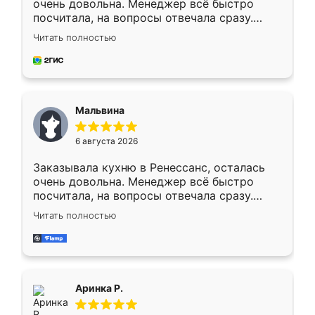
очень довольна. Менеджер всё быстро
посчитала, на вопросы отвечала сразу.
Замерщик приехал в субботу, подошёл к
Читать полностью
делу со всей ответственностью. Собрали
за день, ребята работали аккуратно, даже
пыли почти не было. Качество отличное,
ящики ходят плавно, ничего не скрипит.
Всё подошло как влитое.
Мальвина
6 августа 2026
Заказывала кухню в Ренессанс, осталась
очень довольна. Менеджер всё быстро
посчитала, на вопросы отвечала сразу.
Замерщик приехал в субботу, подошёл к
Читать полностью
делу со всей ответственностью. Собрали
за день, ребята работали аккуратно, даже
пыли почти не было. Качество отличное,
ящики ходят плавно, ничего не скрипит.
Всё подошло как влитое.
Аринка Р.