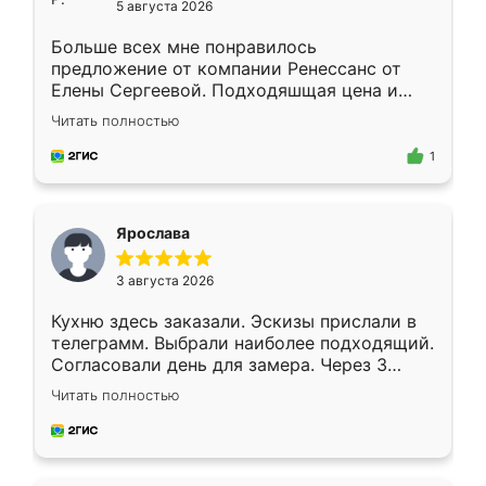
5 августа 2026
Больше всех мне понравилось
предложение от компании Ренессанс от
Елены Сергеевой. Подходяшщая цена и
короткие сроки изготовления. Приехавший
Читать полностью
для замера сотрудник Владислав
предложил по моему эскизу самый
1
подходящий вариант шкафа. Немного его
видоизменил, получилось даже лучше, чем
я хотела.
Ярослава
3 августа 2026
Кухню здесь заказали. Эскизы прислали в
телеграмм. Выбрали наиболее подходящий.
Согласовали день для замера. Через 3
недели кухня была уже готова. Остались
Читать полностью
довольны работой. Спасибо Ренессанс
мебель за качественную работу!