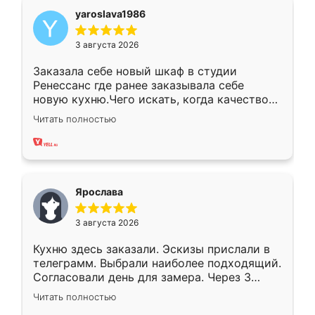
yaroslava1986
3 августа 2026
Заказала себе новый шкаф в студии
Ренессанс где ранее заказывала себе
новую кухню.Чего искать, когда качеством
вполне довольна. Служит кухня уже почти
Читать полностью
два года, нареканий нет.
Ярослава
3 августа 2026
Кухню здесь заказали. Эскизы прислали в
телеграмм. Выбрали наиболее подходящий.
Согласовали день для замера. Через 3
недели кухня была уже готова. Остались
Читать полностью
довольны работой. Спасибо Ренессанс