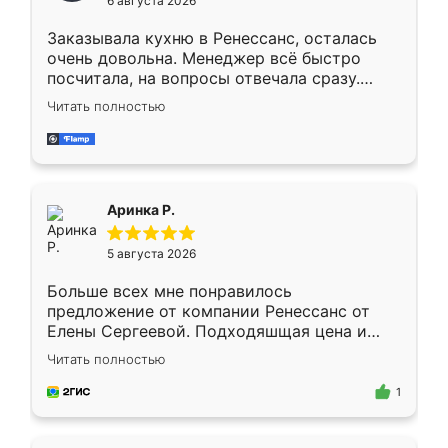
6 августа 2026
мебели буду заказывать только здесь.
Заказывала кухню в Ренессанс, осталась
очень довольна. Менеджер всё быстро
посчитала, на вопросы отвечала сразу.
Замерщик приехал в субботу, подошёл к
Читать полностью
делу со всей ответственностью. Собрали
за день, ребята работали аккуратно, даже
пыли почти не было. Качество отличное,
ящики ходят плавно, ничего не скрипит.
Всё подошло как влитое.
Аринка Р.
5 августа 2026
Больше всех мне понравилось
предложение от компании Ренессанс от
Елены Сергеевой. Подходяшщая цена и
короткие сроки изготовления. Приехавший
Читать полностью
для замера сотрудник Владислав
предложил по моему эскизу самый
1
подходящий вариант шкафа. Немного его
видоизменил, получилось даже лучше, чем