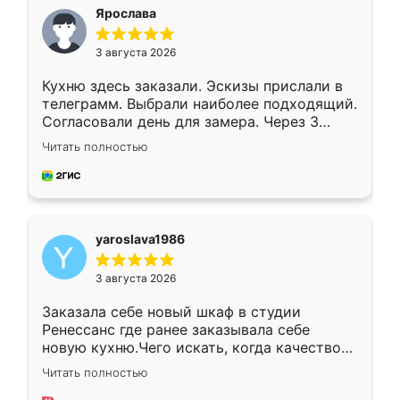
я хотела.
Ярослава
3 августа 2026
Кухню здесь заказали. Эскизы прислали в
телеграмм. Выбрали наиболее подходящий.
Согласовали день для замера. Через 3
недели кухня была уже готова. Остались
Читать полностью
довольны работой. Спасибо Ренессанс
мебель за качественную работу!
yaroslava1986
3 августа 2026
Заказала себе новый шкаф в студии
Ренессанс где ранее заказывала себе
новую кухню.Чего искать, когда качеством
вполне довольна. Служит кухня уже почти
Читать полностью
два года, нареканий нет.