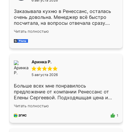
6 августа 2026
мебели буду заказывать только здесь.
Заказывала кухню в Ренессанс, осталась
очень довольна. Менеджер всё быстро
посчитала, на вопросы отвечала сразу.
Замерщик приехал в субботу, подошёл к
Читать полностью
делу со всей ответственностью. Собрали
за день, ребята работали аккуратно, даже
пыли почти не было. Качество отличное,
ящики ходят плавно, ничего не скрипит.
Всё подошло как влитое.
Аринка Р.
5 августа 2026
Больше всех мне понравилось
предложение от компании Ренессанс от
Елены Сергеевой. Подходяшщая цена и
короткие сроки изготовления. Приехавший
Читать полностью
для замера сотрудник Владислав
предложил по моему эскизу самый
1
подходящий вариант шкафа. Немного его
видоизменил, получилось даже лучше, чем