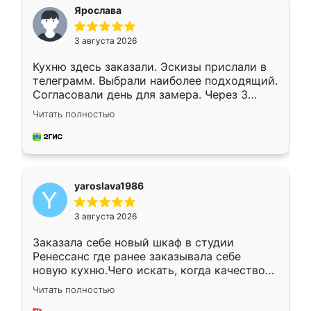
я хотела.
Ярослава
3 августа 2026
Кухню здесь заказали. Эскизы прислали в
телеграмм. Выбрали наиболее подходящий.
Согласовали день для замера. Через 3
недели кухня была уже готова. Остались
Читать полностью
довольны работой. Спасибо Ренессанс
мебель за качественную работу!
yaroslava1986
3 августа 2026
Заказала себе новый шкаф в студии
Ренессанс где ранее заказывала себе
новую кухню.Чего искать, когда качеством
вполне довольна. Служит кухня уже почти
Читать полностью
два года, нареканий нет.