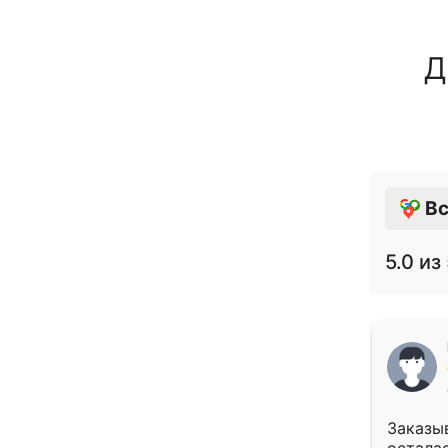
Д
Вс
5.0
из 
Заказыв