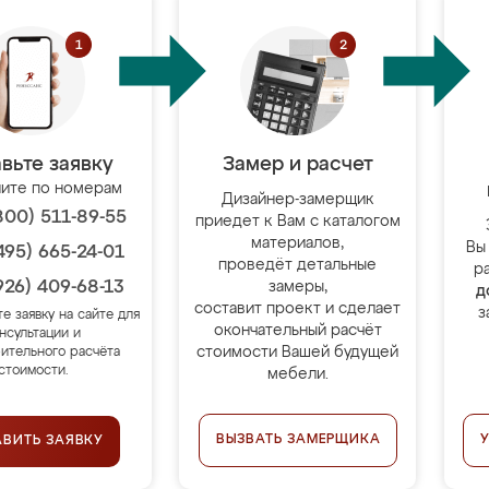
вьте заявку
Замер и расчет
ите по номерам
Дизайнер-замерщик
800) 511-89-55
приедет к Вам с каталогом
материалов,
Вы
495) 665-24-01
проведёт детальные
р
926) 409-68-13
замеры,
д
составит проект и сделает
з
те заявку на сайте для
окончательный расчёт
нсультации и
стоимости Вашей будущей
ительного расчёта
стоимости.
мебели.
ВЫЗВАТЬ ЗАМЕРЩИКА
АВИТЬ ЗАЯВКУ