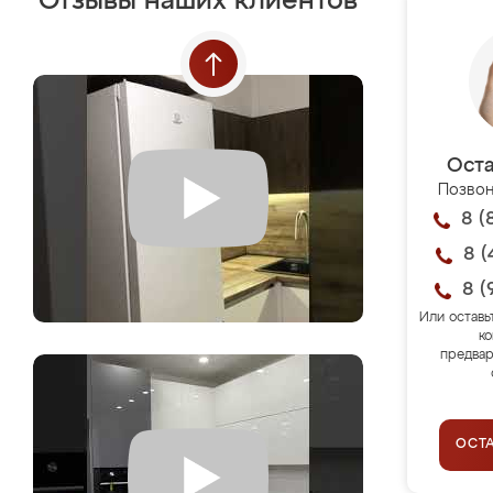
Отзывы наших клиентов
Оста
Позвон
8 (
8 (
8 (
Или оставь
ко
предвар
ОСТ