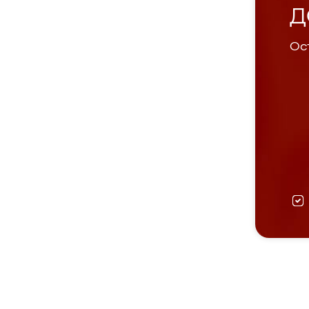
Д
Ост