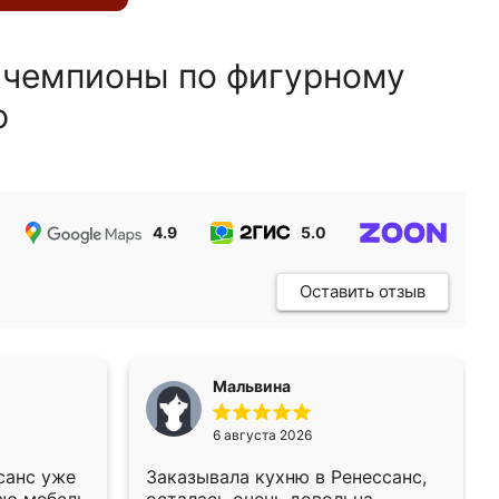
 чемпионы по фигурному
ю
4.9
5.0
5.0
Оставить отзыв
Мальвина
6 августа 2026
санс уже
Заказывала кухню в Ренессанс,