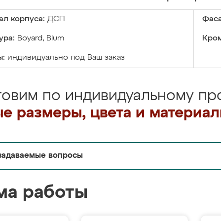
ал корпуса:
ДСП
Фаса
ура:
Boyard, Blum
Кром
ы:
индивидуально под Ваш заказ
товим по индивидуальному про
е размеры, цвета и материа
задаваемые вопросы
ма работы