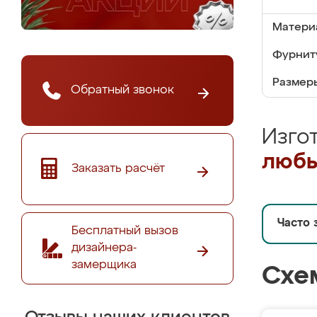
Матери
Фурнит
Размер
Обратный звонок
Изго
любы
Заказать расчёт
Часто 
Бесплатный вызов
дизайнера-
замерщика
Схе