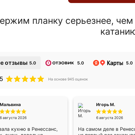
ержим планку серьезнее, чем
катани
е отзывы
5.0
5.0
5.0
5
На основе
945
оценок
Мальвина
Игорь М.
6 августа 2026
6 августа 2026
ала кухню в Ренессанс,
На самом деле в Ренес