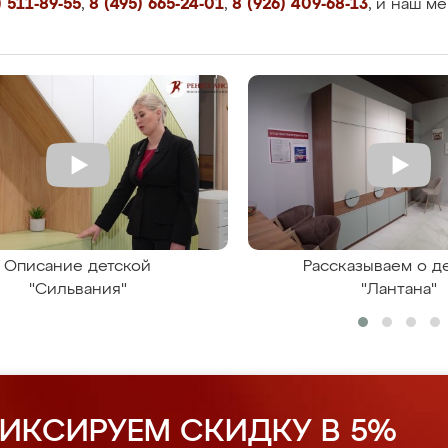
 511-89-55
,
8 (495) 665-24-01
,
8 (926) 409-68-13
, и наш м
Описание детской
Рассказываем о д
"Сильвания"
"Лантана"
ИКСИРУЕМ СКИДКУ В 5%