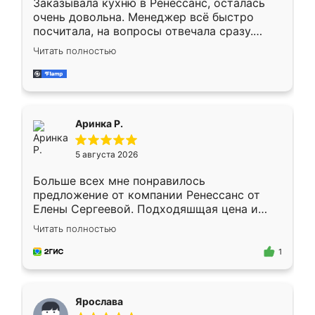
Заказывала кухню в Ренессанс, осталась
очень довольна. Менеджер всё быстро
посчитала, на вопросы отвечала сразу.
Замерщик приехал в субботу, подошёл к
Читать полностью
делу со всей ответственностью. Собрали
за день, ребята работали аккуратно, даже
пыли почти не было. Качество отличное,
ящики ходят плавно, ничего не скрипит.
Всё подошло как влитое.
Аринка Р.
5 августа 2026
Больше всех мне понравилось
предложение от компании Ренессанс от
Елены Сергеевой. Подходяшщая цена и
короткие сроки изготовления. Приехавший
Читать полностью
для замера сотрудник Владислав
предложил по моему эскизу самый
1
подходящий вариант шкафа. Немного его
видоизменил, получилось даже лучше, чем
я хотела.
Ярослава