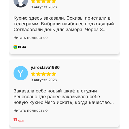
3 августа 2026
Кухню здесь заказали. Эскизы прислали в
телеграмм. Выбрали наиболее подходящий.
Согласовали день для замера. Через 3
недели кухня была уже готова. Остались
Читать полностью
довольны работой. Спасибо Ренессанс
мебель за качественную работу!
yaroslava1986
3 августа 2026
Заказала себе новый шкаф в студии
Ренессанс где ранее заказывала себе
новую кухню.Чего искать, когда качеством
вполне довольна. Служит кухня уже почти
Читать полностью
два года, нареканий нет.