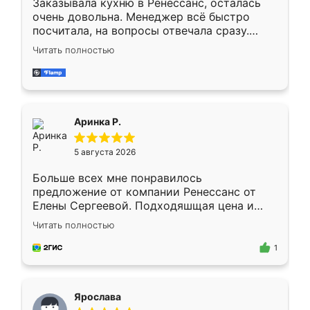
Заказывала кухню в Ренессанс, осталась
очень довольна. Менеджер всё быстро
посчитала, на вопросы отвечала сразу.
Замерщик приехал в субботу, подошёл к
Читать полностью
делу со всей ответственностью. Собрали
за день, ребята работали аккуратно, даже
пыли почти не было. Качество отличное,
ящики ходят плавно, ничего не скрипит.
Всё подошло как влитое.
Аринка Р.
5 августа 2026
Больше всех мне понравилось
предложение от компании Ренессанс от
Елены Сергеевой. Подходяшщая цена и
короткие сроки изготовления. Приехавший
Читать полностью
для замера сотрудник Владислав
предложил по моему эскизу самый
1
подходящий вариант шкафа. Немного его
видоизменил, получилось даже лучше, чем
я хотела.
Ярослава