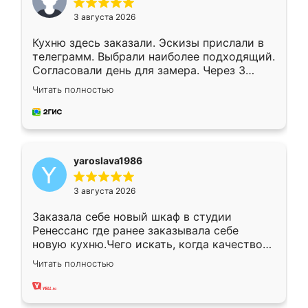
3 августа 2026
Кухню здесь заказали. Эскизы прислали в
телеграмм. Выбрали наиболее подходящий.
Согласовали день для замера. Через 3
недели кухня была уже готова. Остались
Читать полностью
довольны работой. Спасибо Ренессанс
мебель за качественную работу!
yaroslava1986
3 августа 2026
Заказала себе новый шкаф в студии
Ренессанс где ранее заказывала себе
новую кухню.Чего искать, когда качеством
вполне довольна. Служит кухня уже почти
Читать полностью
два года, нареканий нет.