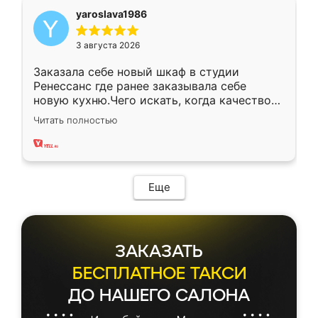
yaroslava1986
3 августа 2026
Заказала себе новый шкаф в студии
Ренессанс где ранее заказывала себе
новую кухню.Чего искать, когда качеством
вполне довольна. Служит кухня уже почти
Читать полностью
два года, нареканий нет.
Еще
ЗАКАЗАТЬ
БЕСПЛАТНОЕ ТАКСИ
ДО НАШЕГО САЛОНА