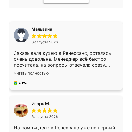
Мальвина
6 августа 2026
Заказывала кухню в Ренессанс, осталась
очень довольна. Менеджер всё быстро
посчитала, на вопросы отвечала сразу.
Замерщик приехал в субботу, подошёл к
Читать полностью
делу со всей ответственностью. Собрали
за день, ребята работали аккуратно, даже
пыли почти не было. Качество отличное,
ящики ходят плавно, ничего не скрипит.
Всё подошло как влитое.
Игорь М.
6 августа 2026
На самом деле в Ренессанс уже не первый