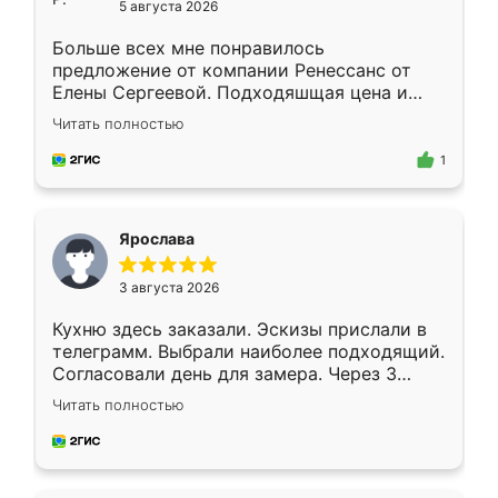
5 августа 2026
Больше всех мне понравилось
предложение от компании Ренессанс от
Елены Сергеевой. Подходяшщая цена и
короткие сроки изготовления. Приехавший
Читать полностью
для замера сотрудник Владислав
предложил по моему эскизу самый
1
подходящий вариант шкафа. Немного его
видоизменил, получилось даже лучше, чем
я хотела.
Ярослава
3 августа 2026
Кухню здесь заказали. Эскизы прислали в
телеграмм. Выбрали наиболее подходящий.
Согласовали день для замера. Через 3
недели кухня была уже готова. Остались
Читать полностью
довольны работой. Спасибо Ренессанс
мебель за качественную работу!