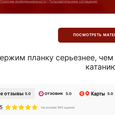
Политике конфиденциальности
|
Пользовательскому соглашению
ПОСМОТРЕТЬ МАТ
ержим планку серьезнее, чем
катани
е отзывы
5.0
5.0
5.0
5
На основе
945
оценок