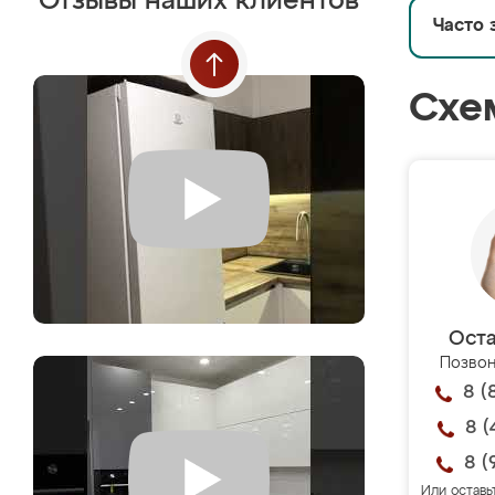
Отзывы наших клиентов
Часто 
Схе
Оста
Позвон
8 (
8 (
8 (
Или оставь