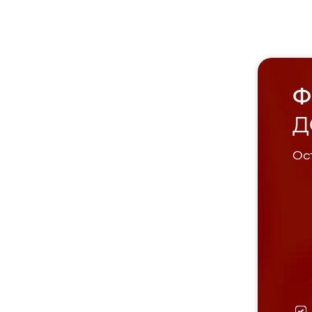
Ф
Д
Ост