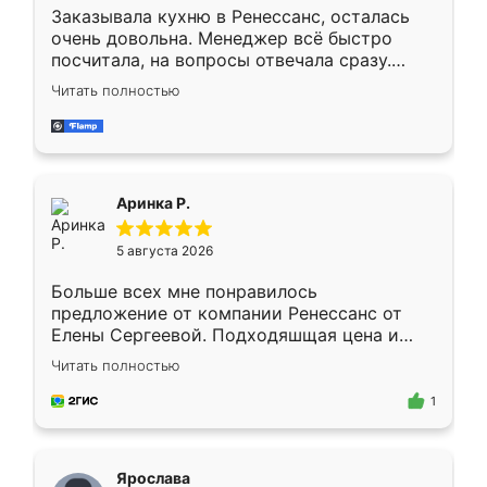
Заказывала кухню в Ренессанс, осталась
очень довольна. Менеджер всё быстро
посчитала, на вопросы отвечала сразу.
Замерщик приехал в субботу, подошёл к
Читать полностью
делу со всей ответственностью. Собрали
за день, ребята работали аккуратно, даже
пыли почти не было. Качество отличное,
ящики ходят плавно, ничего не скрипит.
Всё подошло как влитое.
Аринка Р.
5 августа 2026
Больше всех мне понравилось
предложение от компании Ренессанс от
Елены Сергеевой. Подходяшщая цена и
короткие сроки изготовления. Приехавший
Читать полностью
для замера сотрудник Владислав
предложил по моему эскизу самый
1
подходящий вариант шкафа. Немного его
видоизменил, получилось даже лучше, чем
я хотела.
Ярослава