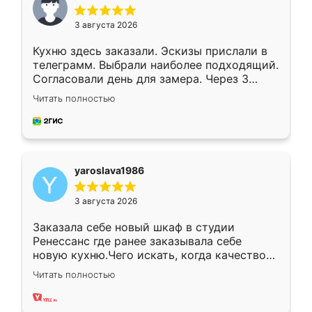
3 августа 2026
Кухню здесь заказали. Эскизы прислали в
телеграмм. Выбрали наиболее подходящий.
Согласовали день для замера. Через 3
недели кухня была уже готова. Остались
Читать полностью
довольны работой. Спасибо Ренессанс
мебель за качественную работу!
yaroslava1986
3 августа 2026
Заказала себе новый шкаф в студии
Ренессанс где ранее заказывала себе
новую кухню.Чего искать, когда качеством
вполне довольна. Служит кухня уже почти
Читать полностью
два года, нареканий нет.