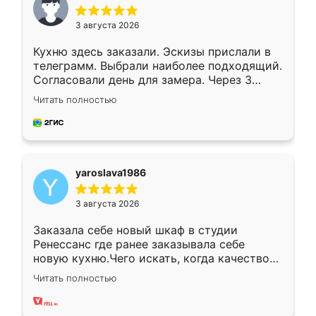
3 августа 2026
Кухню здесь заказали. Эскизы прислали в
телеграмм. Выбрали наиболее подходящий.
Согласовали день для замера. Через 3
недели кухня была уже готова. Остались
Читать полностью
довольны работой. Спасибо Ренессанс
мебель за качественную работу!
yaroslava1986
3 августа 2026
Заказала себе новый шкаф в студии
Ренессанс где ранее заказывала себе
новую кухню.Чего искать, когда качеством
вполне довольна. Служит кухня уже почти
Читать полностью
два года, нареканий нет.