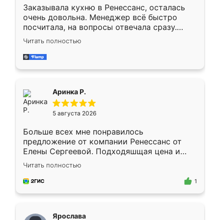
Заказывала кухню в Ренессанс, осталась
очень довольна. Менеджер всё быстро
посчитала, на вопросы отвечала сразу.
Замерщик приехал в субботу, подошёл к
Читать полностью
делу со всей ответственностью. Собрали
за день, ребята работали аккуратно, даже
пыли почти не было. Качество отличное,
ящики ходят плавно, ничего не скрипит.
Всё подошло как влитое.
Аринка Р.
5 августа 2026
Больше всех мне понравилось
предложение от компании Ренессанс от
Елены Сергеевой. Подходяшщая цена и
короткие сроки изготовления. Приехавший
Читать полностью
для замера сотрудник Владислав
предложил по моему эскизу самый
1
подходящий вариант шкафа. Немного его
видоизменил, получилось даже лучше, чем
я хотела.
Ярослава