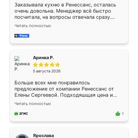
Заказывала кухню в Ренессанс, осталась
очень довольна. Менеджер всё быстро
посчитала, на вопросы отвечала сразу.
Замерщик приехал в субботу, подошёл к
Читать полностью
делу со всей ответственностью. Собрали
за день, ребята работали аккуратно, даже
пыли почти не было. Качество отличное,
ящики ходят плавно, ничего не скрипит.
Всё подошло как влитое.
Аринка Р.
5 августа 2026
Больше всех мне понравилось
предложение от компании Ренессанс от
Елены Сергеевой. Подходяшщая цена и
короткие сроки изготовления. Приехавший
Читать полностью
для замера сотрудник Владислав
предложил по моему эскизу самый
1
подходящий вариант шкафа. Немного его
видоизменил, получилось даже лучше, чем
я хотела.
Ярослава