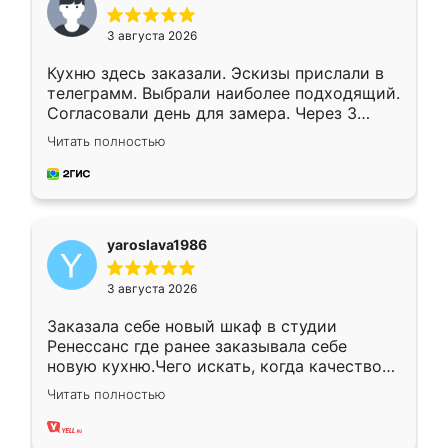
3 августа 2026
Кухню здесь заказали. Эскизы прислали в
телеграмм. Выбрали наиболее подходящий.
Согласовали день для замера. Через 3
недели кухня была уже готова. Остались
Читать полностью
довольны работой. Спасибо Ренессанс
мебель за качественную работу!
yaroslava1986
3 августа 2026
Заказала себе новый шкаф в студии
Ренессанс где ранее заказывала себе
новую кухню.Чего искать, когда качеством
вполне довольна. Служит кухня уже почти
Читать полностью
два года, нареканий нет.